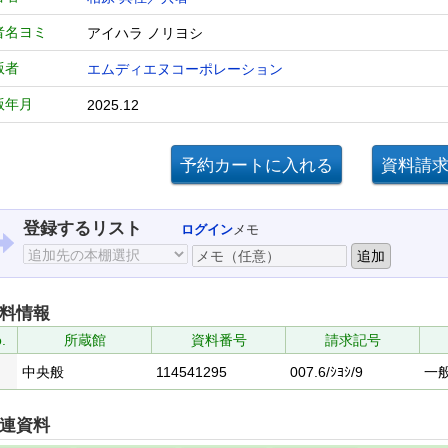
者名ヨミ
アイハラ ノリヨシ
版者
エムディエヌコーポレーション
版年月
2025.12
登録するリスト
ログイン
メモ
料情報
.
所蔵館
資料番号
請求記号
中央般
114541295
007.6/ｼﾖｼ/9
一
連資料