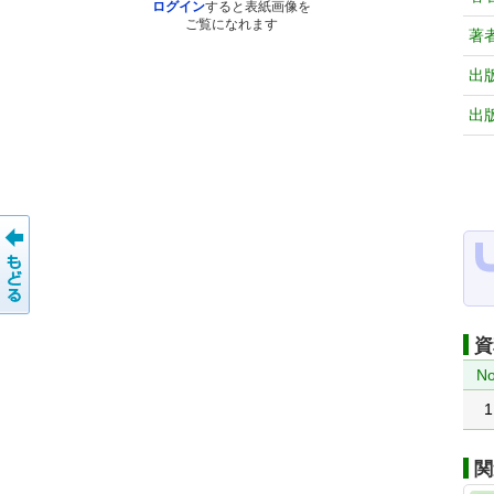
ログイン
すると表紙画像を
ご覧になれます
著
出
出
資
No
1
関