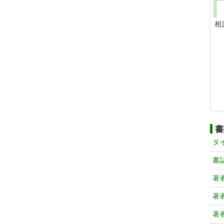
相
書
タ
書
著
著
著