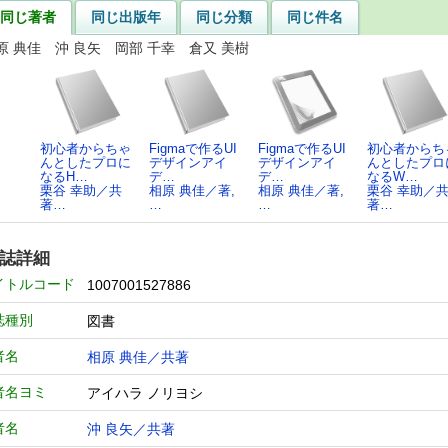
同じ著者
同じ出版年
同じ分類
同じ件名
原 典佳 沖 良矢 岡部 千幸 倉又 美樹
初心者からちゃ
Figmaで作るUI
Figmaで作るUI
初心者からち
んとしたプロに
デザインアイ
デザインアイ
んとしたプロ
なるH…
デ…
デ…
なるW…
栗谷 幸助／共
相原 典佳／著,
相原 典佳／著,
栗谷 幸助／
著…
…
…
著…
誌詳細
イトルコード
1007001527886
誌種別
図書
者名
相原 典佳／共著
者名ヨミ
アイハラ ノリヨシ
者名
沖 良矢／共著