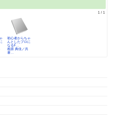
1
/
1
ゃ
初心者からちゃ
に
んとしたプロに
なるF…
共
相原 典佳／共
著…