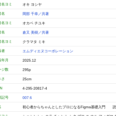
者名ヨミ
オキ ヨシヤ
者名
岡部 千幸／共著
者名ヨミ
オカベ チユキ
者名
倉又 美樹／共著
者名ヨミ
クラマタ ミキ
版者
エムディエヌコーポレーション
版年月
2025.12
ージ数
295p
きさ
25cm
BN
4-295-20817-4
類記号
007.6
名
初心者からちゃんとしたプロになるFigma基礎入門 