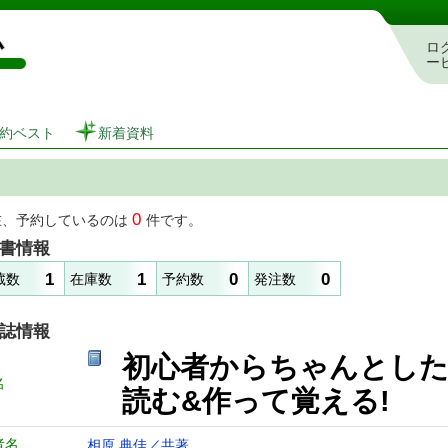
図書館 蔵書検索・予約システム
ロ
ー
約ベスト
新着資料
0
在、予約しているのは
件です。
書情報
1
1
0
0
蔵数
在庫数
予約数
発注数
誌情報
初心者からちゃんとした
名
読む&作って覚える! 
者名
相原 典佳／共著