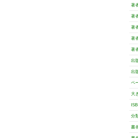
著
著
著
著
著
出
出
ペ
大
IS
分
書