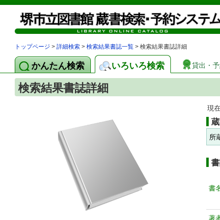
トップページ
>
詳細検索
>
検索結果書誌一覧
> 検索結果書誌詳細
かんたん検索
いろいろ検索
貸出・予
検索結果書誌詳細
現
蔵
所
書
書
著