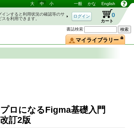
大
中
小
一般
かな
English
0
グインすると利用状況の確認等のサ
ビスを利用できます。
カート
書誌検索
マイライブラリー
プロになるFigma基礎入門
改訂2版