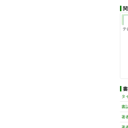
関
テ
書
タ
書
著
著