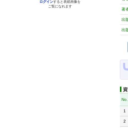
ログイン
すると表紙画像を
ご覧になれます
著
出
出
資
No.
1
2