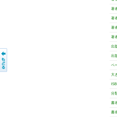
著
著
著
著
出
出
ペ
大
IS
分
書
書