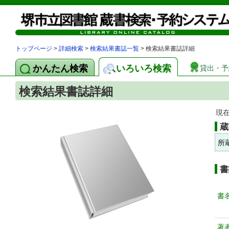
トップページ
>
詳細検索
>
検索結果書誌一覧
> 検索結果書誌詳細
かんたん検索
いろいろ検索
貸出・予
検索結果書誌詳細
現
蔵
所
書
書
著