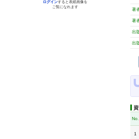
ログイン
すると表紙画像を
ご覧になれます
著
著
出
出
資
No.
1