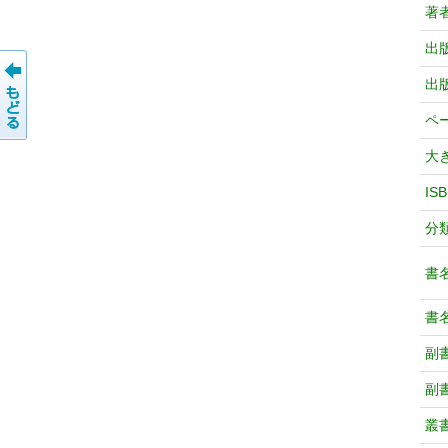
著
出
出
ペ
大
IS
分
書
書
副
副
叢