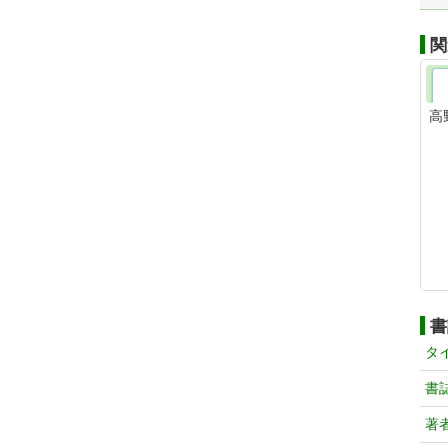
関
高
書
タ
書
著