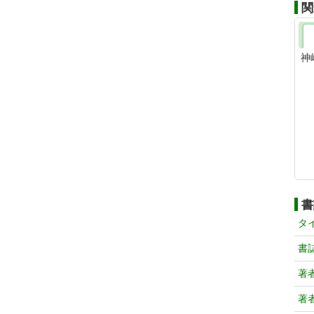
関
神
書
タ
書
著
著