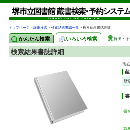
トップページ
>
詳細検索
>
検索結果書誌一覧
> 検索結果書誌詳細
かんたん検索
いろいろ検索
貸出・予
検索結果書誌詳細
現
蔵
所
書
書
著