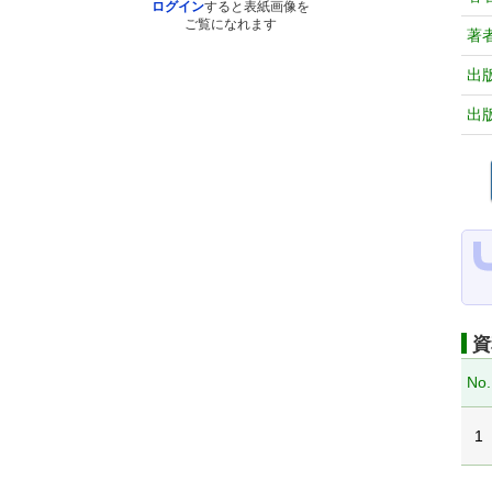
ログイン
すると表紙画像を
ご覧になれます
著
出
出
資
No.
1