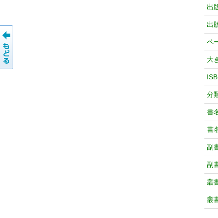
出
出
ペ
大
IS
分
書
書
副
副
叢
叢