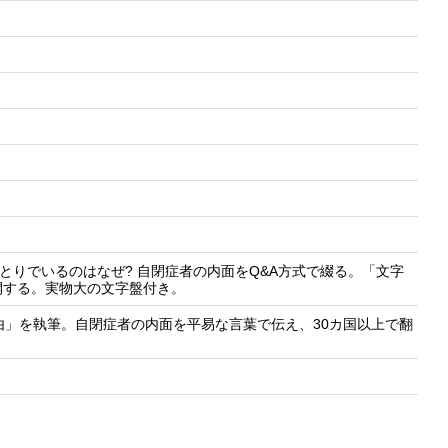
ひとりでいるのはなぜ? 自閉症者の内面をQ&A方式で綴る。「文字
開する。実物大の文字盤付き。
由」を執筆。自閉症者の内面を平易な言葉で伝え、30カ国以上で翻