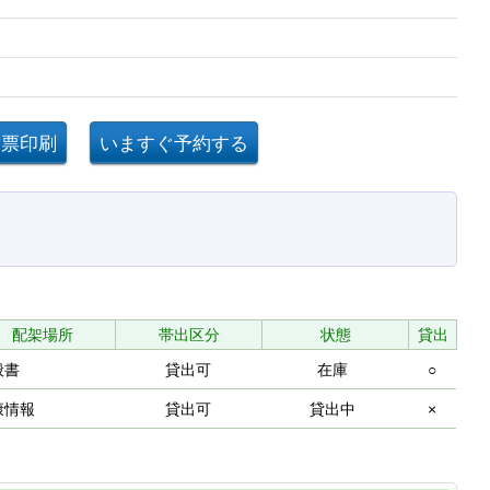
配架場所
帯出区分
状態
貸出
般書
貸出可
在庫
○
康情報
貸出可
貸出中
×