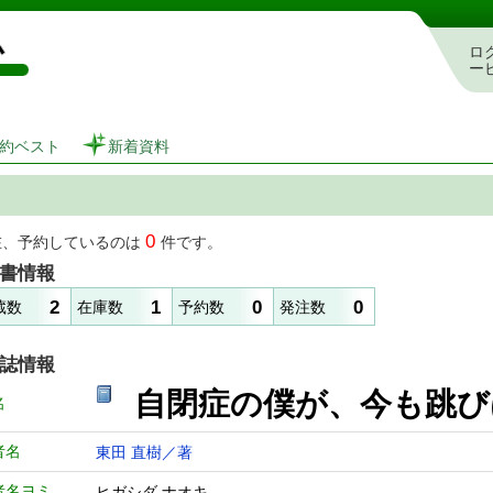
図書館 蔵書検索・予約システム
ロ
ー
約ベスト
新着資料
0
在、予約しているのは
件です。
書情報
2
1
0
0
蔵数
在庫数
予約数
発注数
誌情報
自閉症の僕が、今
名
者名
東田 直樹／著
者名ヨミ
ヒガシダ ナオキ