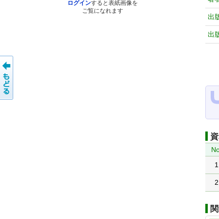
ログイン
すると表紙画像を
ご覧になれます
出
出
資
No
1
2
関