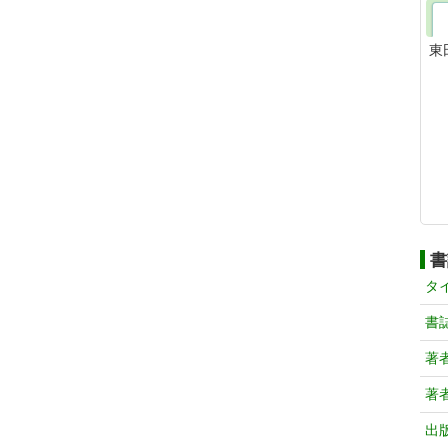
東
書
タ
書
著
著
出