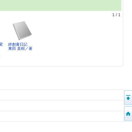
1
/
1
変
絆創膏日記
：
東田 直樹／著
著