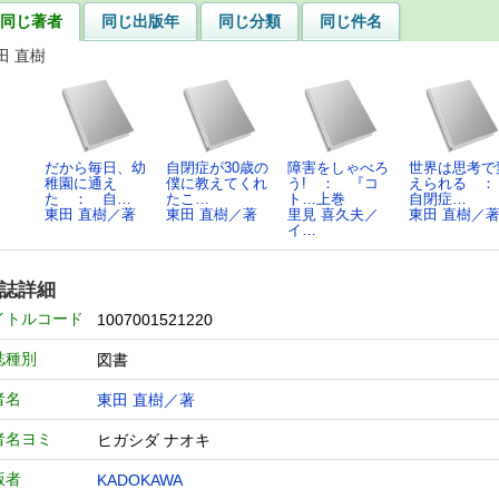
同じ著者
同じ出版年
同じ分類
同じ件名
田 直樹
だから毎日、幼
自閉症が30歳の
障害をしゃべろ
世界は思考で
稚園に通え
僕に教えてくれ
う! ： 『コ
えられる 
た ： 自…
たこ…
ト…上巻
自閉症…
東田 直樹／著
東田 直樹／著
里見 喜久夫／
東田 直樹／
イ…
誌詳細
イトルコード
1007001521220
誌種別
図書
者名
東田 直樹／著
者名ヨミ
ヒガシダ ナオキ
版者
KADOKAWA