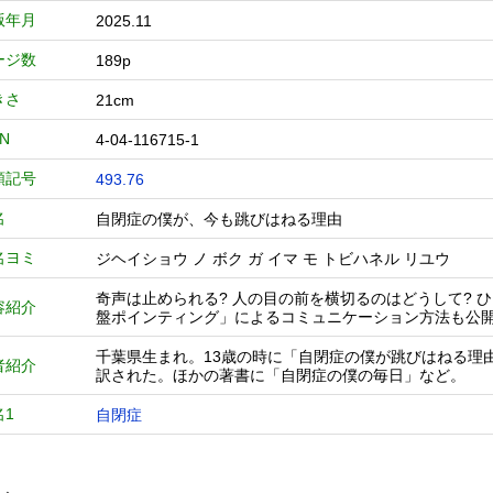
版年月
2025.11
ージ数
189p
きさ
21cm
BN
4-04-116715-1
類記号
493.76
名
自閉症の僕が、今も跳びはねる理由
名ヨミ
ジヘイショウ ノ ボク ガ イマ モ トビハネル リユウ
奇声は止められる? 人の目の前を横切るのはどうして? 
容紹介
盤ポインティング」によるコミュニケーション方法も公
千葉県生まれ。13歳の時に「自閉症の僕が跳びはねる理
者紹介
訳された。ほかの著書に「自閉症の僕の毎日」など。
名1
自閉症