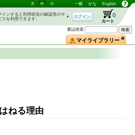
大
中
小
一般
かな
English
0
グインすると利用状況の確認等のサ
ビスを利用できます。
カート
書誌検索
マイライブラリー
も跳びはねる理由