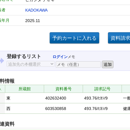
版者
KADOKAWA
版年月
2025.11
登録するリスト
ログイン
メモ
料情報
.
所蔵館
資料番号
請求記号
東
402632400
493.76/ﾋｶｼ/9
一
西
603530858
493.76/ﾋｶｼ/9
健
連資料