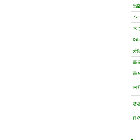
出
ペ
大
IS
分
書
書
内
著
件