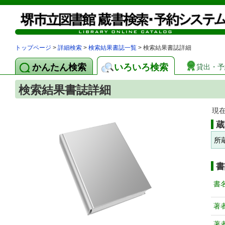
トップページ
>
詳細検索
>
検索結果書誌一覧
> 検索結果書誌詳細
かんたん検索
いろいろ検索
貸出・予
検索結果書誌詳細
現
蔵
所
書
書
著
著