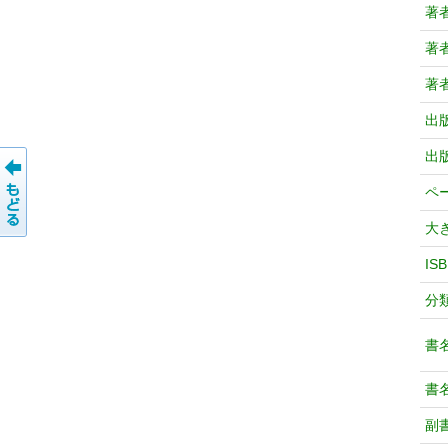
著
著
著
出
出
ペ
大
IS
分
書
書
副