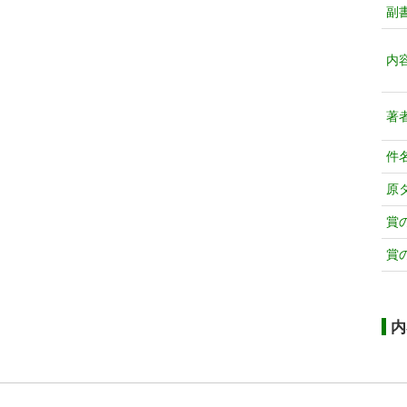
副
内
著
件
原
賞
賞
内