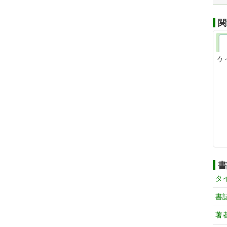
関
ケ
書
タ
書
著