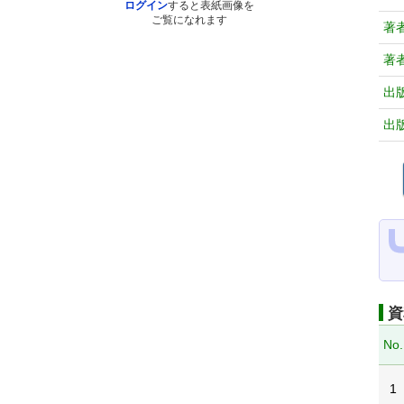
ログイン
すると表紙画像を
ご覧になれます
著
著
出
出
資
No.
1