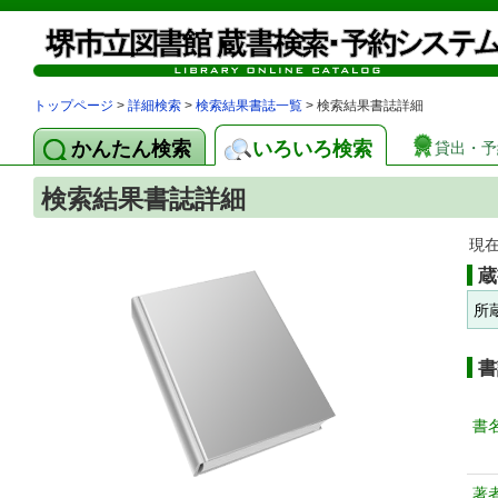
トップページ
>
詳細検索
>
検索結果書誌一覧
> 検索結果書誌詳細
かんたん検索
いろいろ検索
貸出・予
検索結果書誌詳細
現
蔵
所
書
書
著