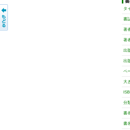
書
タ
書
著
著
出
出
ペ
大
IS
分
書
書