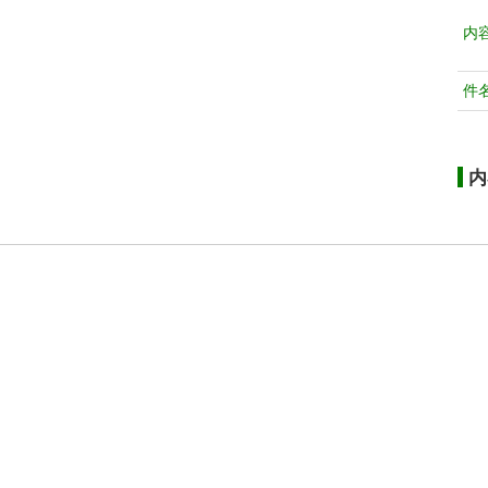
内
件
内