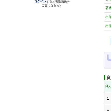
ログイン
すると表紙画像を
ご覧になれます
著
出
出
資
No.
1