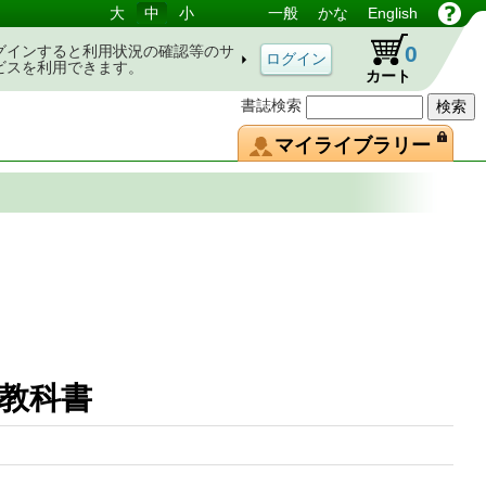
大
中
小
一般
かな
English
0
グインすると利用状況の確認等のサ
ビスを利用できます。
カート
書誌検索
マイライブラリー
理科の教科書