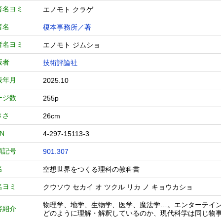
者名ヨミ
エノモト クラゲ
者名
榎本事務所／著
者名ヨミ
エノモト ジムショ
版者
技術評論社
版年月
2025.10
ージ数
255p
きさ
26cm
BN
4-297-15113-3
類記号
901.307
名
空想世界をつくる理科の教科書
名ヨミ
クウソウ セカイ オ ツクル リカ ノ キョウカショ
物理学、地学、生物学、医学、魔法学…。エンターテイ
容紹介
どのように理解・解釈しているのか、現代科学は同じ物