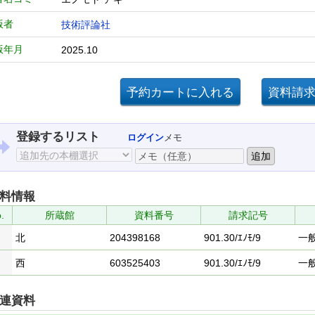
版者
技術評論社
版年月
2025.10
登録するリスト
ログイン
メモ
料情報
.
所蔵館
資料番号
請求記号
北
204398168
901.30/ｴﾉﾓ/9
一
西
603525403
901.30/ｴﾉﾓ/9
一
連資料