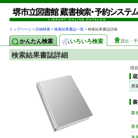
トップページ
>
詳細検索
>
検索結果書誌一覧
> 検索結果書誌詳細
かんたん検索
いろいろ検索
貸出・予
検索結果書誌詳細
現
蔵
所
書
書
著
著