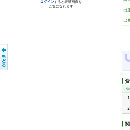
ログイン
すると表紙画像を
ご覧になれます
出
出
資
No
1
2
関