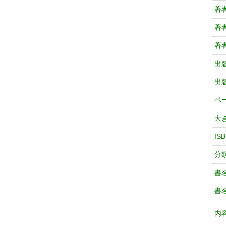
著
著
著
出
出
ペ
大
IS
分
書
書
内