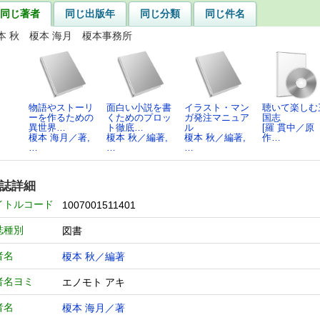
同じ著者
同じ出版年
同じ分類
同じ件名
本 秋 榎本 海月 榎本事務所
物語やストーリ
面白い小説を書
イラスト・マン
聴いて楽しむ
ーを作るための
くためのプロッ
ガ発注マニュア
国志
異世界…
ト徹底…
ル
[羅 貫中／原
榎本 海月／著,
榎本 秋／編著,
榎本 秋／編著,
作…
…
…
…
誌詳細
イトルコード
1007001511401
誌種別
図書
者名
榎本 秋／編著
者名ヨミ
エノモト アキ
者名
榎本 海月／著