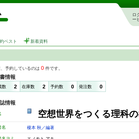
図書館 蔵書検索・予約システム
ロ
ー
約ベスト
新着資料
0
在、予約しているのは
件です。
書情報
2
2
0
0
蔵数
在庫数
予約数
発注数
誌情報
空想世界をつくる
名
者名
榎本 秋／編著
者名ヨミ
エノモト アキ