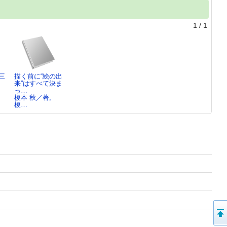
1
/
1
三
描く前に“絵の出
来”はすべて決ま
っ…
榎本 秋／著,
榎…