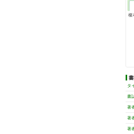
榎
書
タ
書
著
著
著