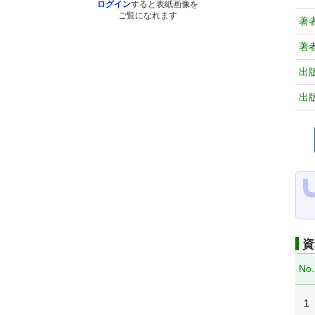
ログイン
すると表紙画像を
ご覧になれます
著
著
出
出
資
No.
1