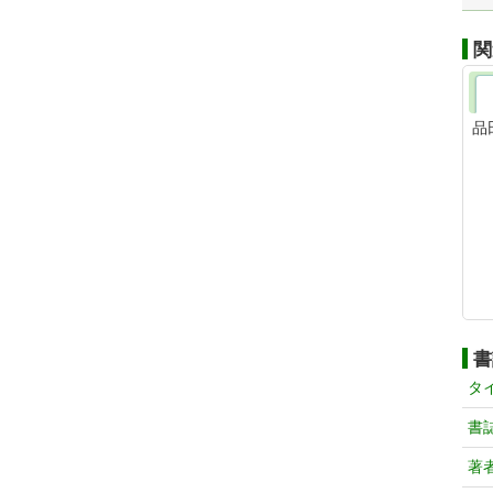
関
品
書
タ
書
著