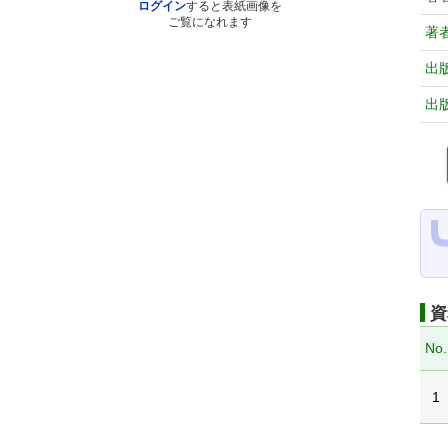
ログイン
すると表紙画像を
ご覧になれます
著
出
出
資
No.
1