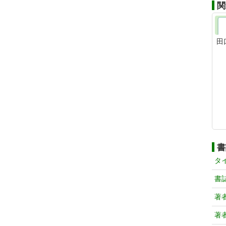
関
田
書
タ
書
著
著