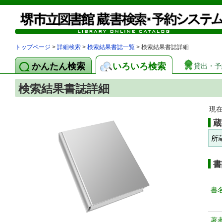
トップページ
>
詳細検索
>
検索結果書誌一覧
> 検索結果書誌詳細
かんたん検索
いろいろ検索
貸出・予
検索結果書誌詳細
現
蔵
所
書
書
著