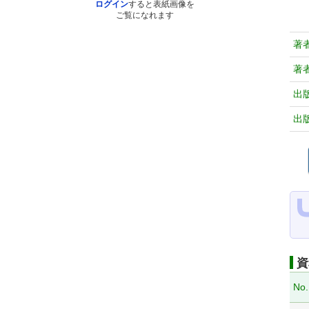
ログイン
すると表紙画像を
ご覧になれます
著
著
出
出
資
No.