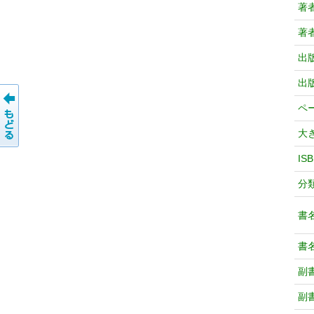
著
著
出
出
ペ
大
IS
分
書
書
副
副