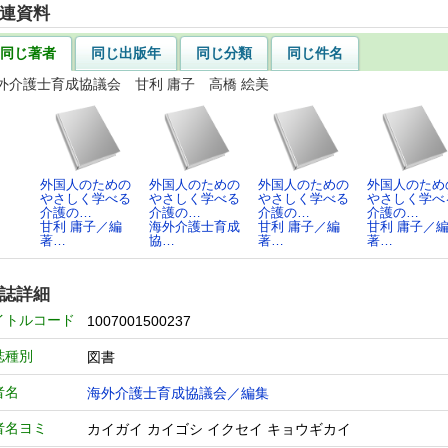
連資料
同じ著者
同じ出版年
同じ分類
同じ件名
外介護士育成協議会 甘利 庸子 高橋 絵美
外国人のための
外国人のための
外国人のための
外国人のため
やさしく学べる
やさしく学べる
やさしく学べる
やさしく学べ
介護の…
介護の…
介護の…
介護の…
甘利 庸子／編
海外介護士育成
甘利 庸子／編
甘利 庸子／
著…
協…
著…
著…
誌詳細
イトルコード
1007001500237
誌種別
図書
者名
海外介護士育成協議会／編集
者名ヨミ
カイガイ カイゴシ イクセイ キョウギカイ