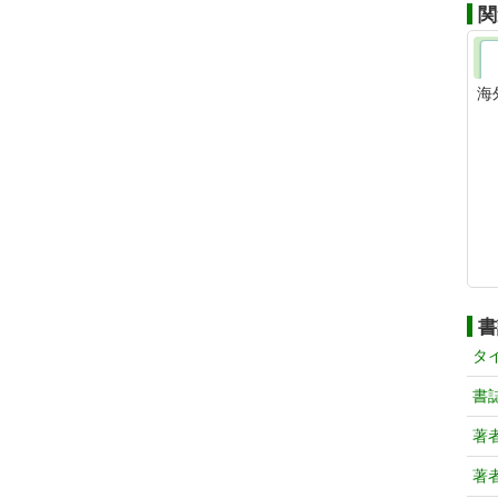
関
海
書
タ
書
著
著