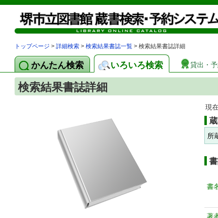
トップページ
>
詳細検索
>
検索結果書誌一覧
> 検索結果書誌詳細
かんたん検索
いろいろ検索
貸出・予
検索結果書誌詳細
現
蔵
所
書
書
著