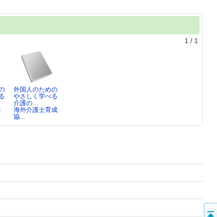
1
/
1
の
外国人のための
る
やさしく学べる
介護の…
編
海外介護士育成
協…