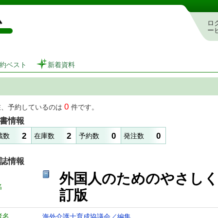
図書館 蔵書検索・予約システム
ロ
ー
約ベスト
新着資料
0
在、予約しているのは
件です。
書情報
2
2
0
0
蔵数
在庫数
予約数
発注数
誌情報
外国人のためのやさ
名
訂版
者名
海外介護士育成協議会／編集