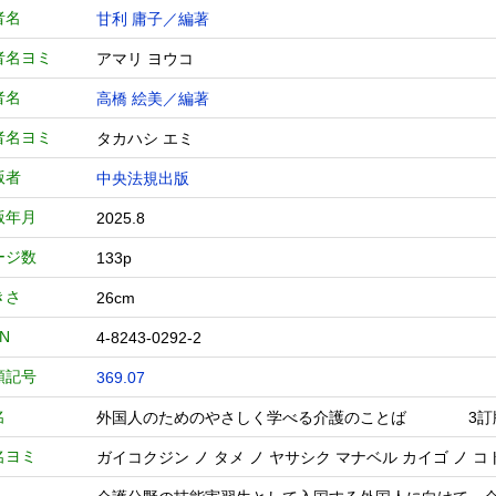
者名
甘利 庸子／編著
者名ヨミ
アマリ ヨウコ
者名
高橋 絵美／編著
者名ヨミ
タカハシ エミ
版者
中央法規出版
版年月
2025.8
ージ数
133p
きさ
26cm
BN
4-8243-0292-2
類記号
369.07
名
外国人のためのやさしく学べる介護のことば 3訂
名ヨミ
ガイコクジン ノ タメ ノ ヤサシク マナベル カイゴ ノ コ