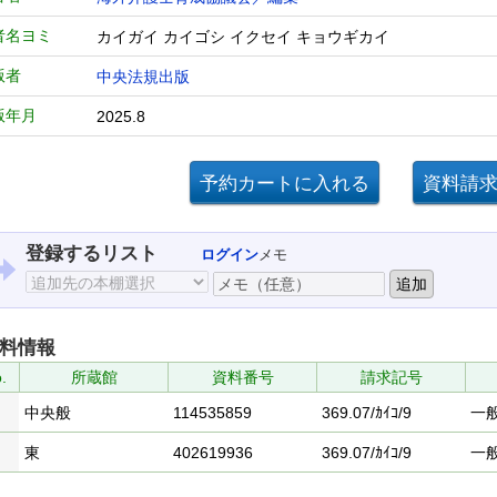
者名ヨミ
カイガイ カイゴシ イクセイ キョウギカイ
版者
中央法規出版
版年月
2025.8
登録するリスト
ログイン
メモ
料情報
.
所蔵館
資料番号
請求記号
中央般
114535859
369.07/ｶｲｺ/9
一
東
402619936
369.07/ｶｲｺ/9
一