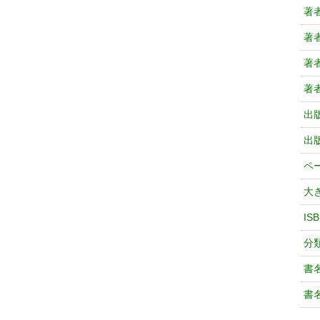
著
著
著
著
出
出
ペ
大
IS
分
書
書