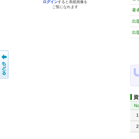
ログイン
すると表紙画像を
ご覧になれます
著
出
出
資
No
1
2