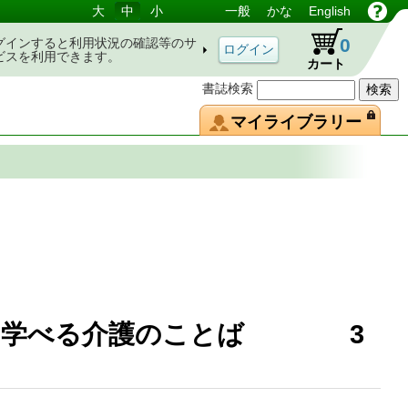
大
中
小
一般
かな
English
0
グインすると利用状況の確認等のサ
ビスを利用できます。
カート
書誌検索
マイライブラリー
しく学べる介護のことば 3