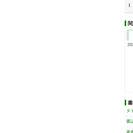
1
関
20
書
タ
書
著