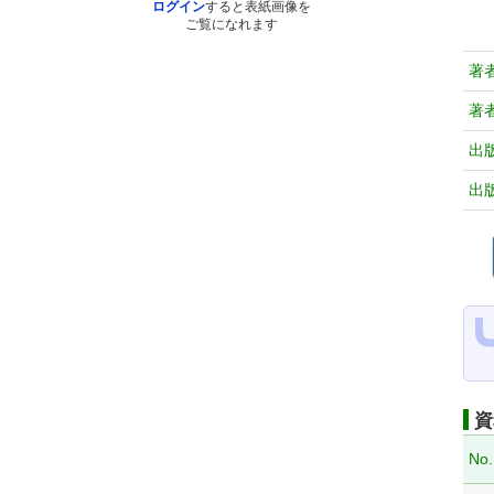
ログイン
すると表紙画像を
ご覧になれます
著
著
出
出
資
No.