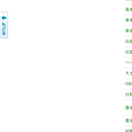
著
著
著
出
出
ペ
大
IS
分
書
書
副