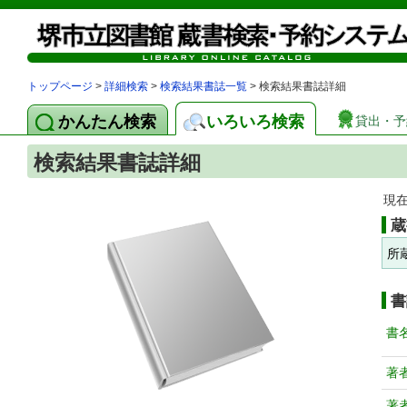
トップページ
>
詳細検索
>
検索結果書誌一覧
> 検索結果書誌詳細
かんたん検索
いろいろ検索
貸出・予
検索結果書誌詳細
現
蔵
所
書
書
著
著