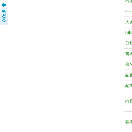
出
ペ
大
IS
分
書
書
副
副
内
著