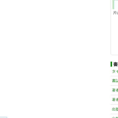
片
書
タ
書
著
著
出