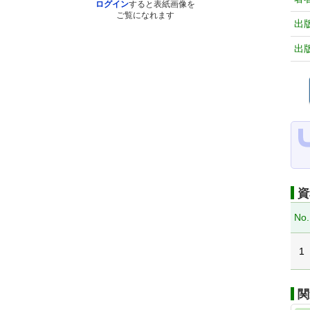
ログイン
すると表紙画像を
ご覧になれます
出
出
資
No.
1
関