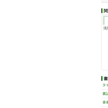
関
浅
書
タ
書
著