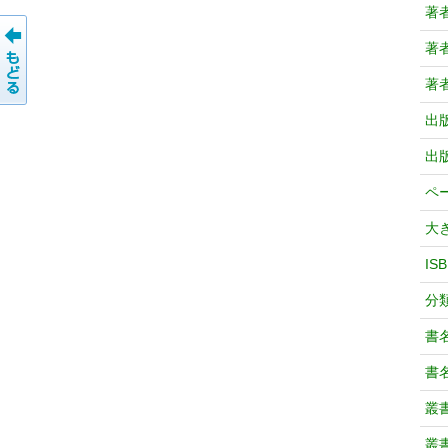
著
著
著
出
出
ペ
大
IS
分
書
書
叢
叢