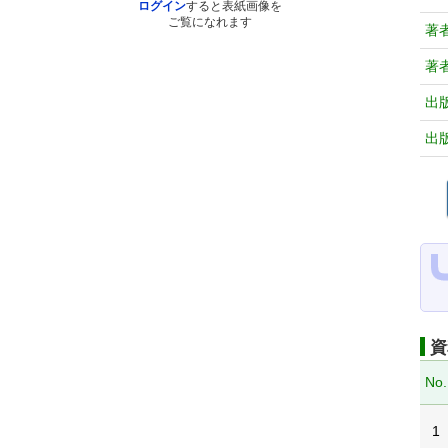
ログイン
すると表紙画像を
ご覧になれます
著
著
出
出
資
No.
1