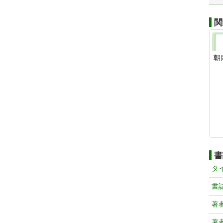
関
朝
書
タ
書
著
著