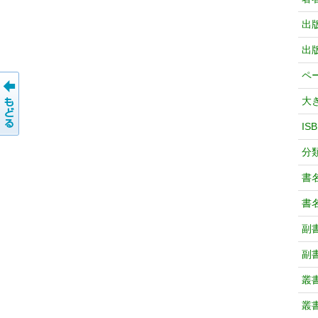
出
出
ペ
大
IS
分
書
書
副
副
叢
叢