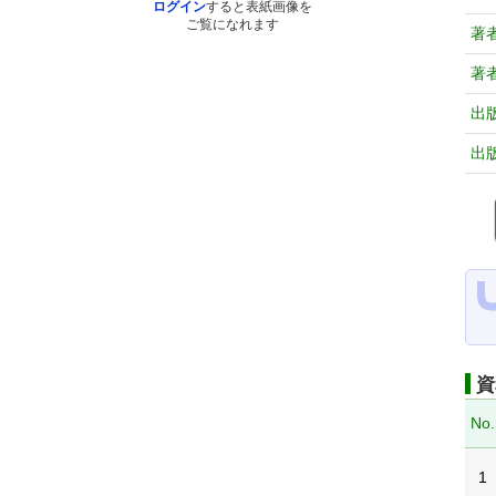
ログイン
すると表紙画像を
ご覧になれます
著
著
出
出
資
No.
1