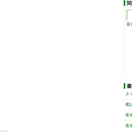
関
富
書
タ
書
著
著