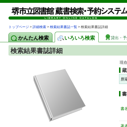
トップページ
>
詳細検索
>
検索結果書誌一覧
> 検索結果書誌詳細
かんたん検索
いろいろ検索
貸出・予
検索結果書誌詳細
現
蔵
所
書
書
著