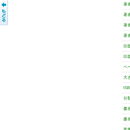
著
著
著
著
出
出
ペ
大
IS
分
書
書
叢