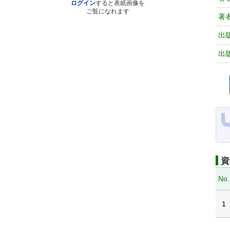
ログイン
すると表紙画像を
ご覧になれます
著
出
出
資
No.
1