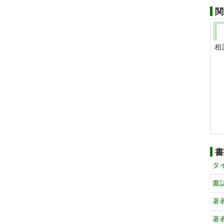
関
相
書
タ
書
著
著