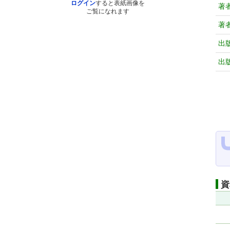
ログイン
すると表紙画像を
著
ご覧になれます
著
出
出
資