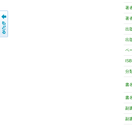
著
著
出
出
ペ
IS
分
書
書
副
副