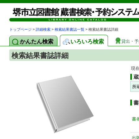
トップページ
>
詳細検索
>
検索結果書誌一覧
> 検索結果書誌詳細
かんたん検索
いろいろ検索
貸出・予
検索結果書誌詳細
現
蔵
所
書
書
出