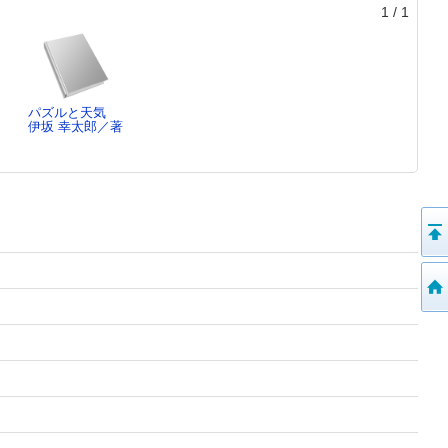
1
/
1
パズルと天気
伊坂 幸太郎／著