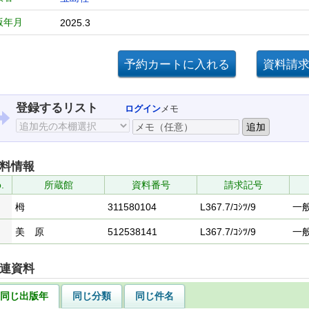
版年月
2025.3
登録するリスト
ログイン
メモ
料情報
.
所蔵館
資料番号
請求記号
栂
311580104
L367.7/ｺｼﾂ/9
一
美 原
512538141
L367.7/ｺｼﾂ/9
一
連資料
同じ出版年
同じ分類
同じ件名