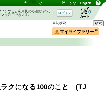
大
中
小
一般
かな
English
0
グインすると利用状況の確認等のサ
ビスを利用できます。
カート
書誌検索
マイライブラリー
ラクになる100のこと (TJ