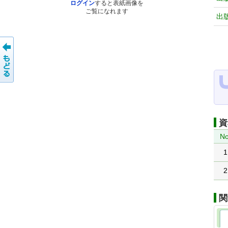
ログイン
すると表紙画像を
ご覧になれます
出
資
No
1
2
関