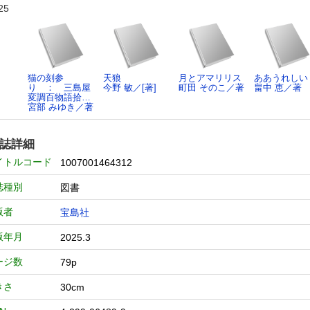
25
猫の刻参
天狼
月とアマリリス
ああうれしい
り ： 三島屋
今野 敏／[著]
町田 そのこ／著
畠中 恵／著
変調百物語拾…
宮部 みゆき／著
誌詳細
イトルコード
1007001464312
誌種別
図書
版者
宝島社
版年月
2025.3
ージ数
79p
きさ
30cm