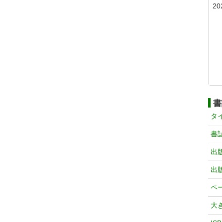
20
書
タ
書
出
出
ペ
大