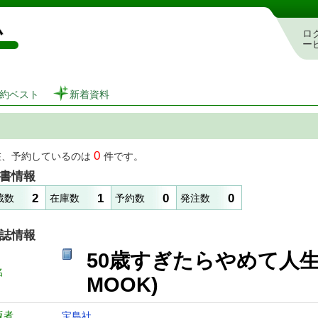
図書館 蔵書検索・予約システム
ロ
ー
約ベスト
新着資料
0
在、予約しているのは
件です。
書情報
2
1
0
0
蔵数
在庫数
予約数
発注数
誌情報
50歳すぎたらやめて人生
名
MOOK)
版者
宝島社