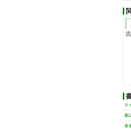
吉
タ
書
著