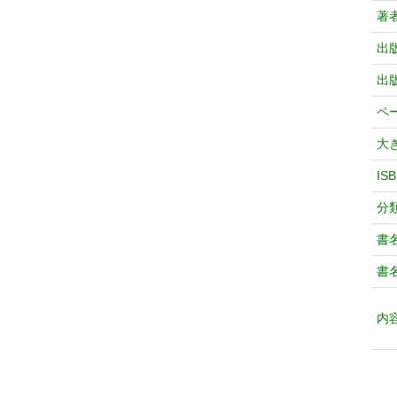
著
出
出
ペ
大
IS
分
書
書
内