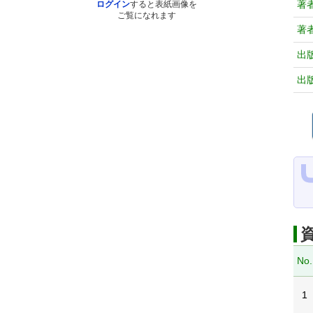
著
ログイン
すると表紙画像を
ご覧になれます
著
出
出
No.
1