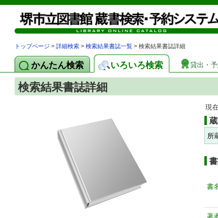
トップページ
>
詳細検索
>
検索結果書誌一覧
> 検索結果書誌詳細
かんたん検索
いろいろ検索
貸出・予
検索結果書誌詳細
現
蔵
所
書
書
著