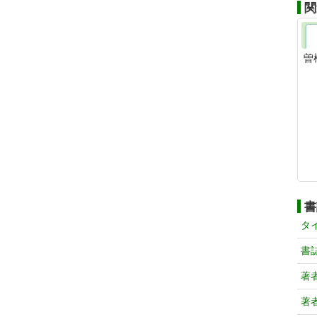
関
曽
書
タ
書
著
著