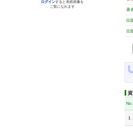
ログイン
すると表紙画像を
ご覧になれます
著
出
出
資
No.
1