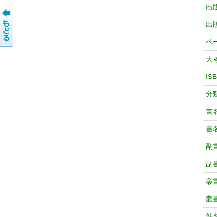
出
出
ペ
大
IS
分
書
書
副
副
叢
叢
件