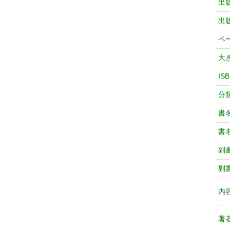
出
出
ペ
大
IS
分
書
書
副
副
内
著