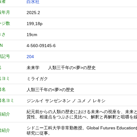
版者
白水社
版年月
2025.2
ージ数
199,18p
きさ
19cm
BN
4-560-09145-6
類記号
204
名
未来学 人類三千年の<夢>の歴史
名ヨミ
ミライガク
書名
人類三千年の<夢>の歴史
書名ヨミ
ジンルイ サンゼンネン ノ ユメ ノ レキシ
紀元前からの人類の歴史における未来への視座を、未来
容紹介
質性、相違点をつぶさに見比べ、解釈と再解釈と咀嚼を
シドニー工科大学非常勤教授。Global Futures Ed
者紹介
研究に従事。