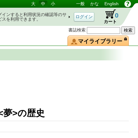
大
中
小
一般
かな
English
0
グインすると利用状況の確認等のサ
ビスを利用できます。
カート
書誌検索
マイライブラリー
の<夢>の歴史