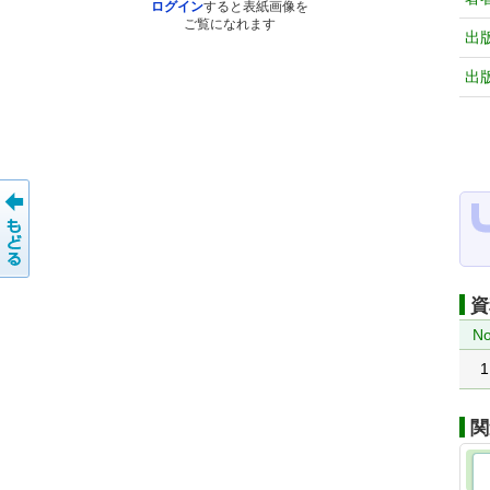
ログイン
すると表紙画像を
ご覧になれます
出
出
資
No
1
関