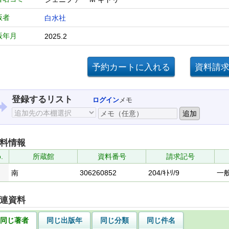
版者
白水社
版年月
2025.2
登録するリスト
ログイン
メモ
料情報
.
所蔵館
資料番号
請求記号
南
306260852
204/ｷﾄﾘ/9
一
連資料
同じ著者
同じ出版年
同じ分類
同じ件名