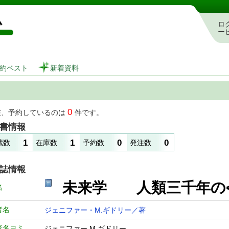
図書館 蔵書検索・予約システム
ロ
ー
約ベスト
新着資料
0
在、予約しているのは
件です。
書情報
1
1
0
0
蔵数
在庫数
予約数
発注数
誌情報
未来学 人類三千年
名
者名
ジェニファー・M.ギドリー／著
者名ヨミ
ジェニファー M ギドリー