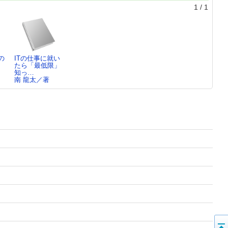
1
/
1
の
ITの仕事に就い
：
たら「最低限」
知っ…
南 龍太／著