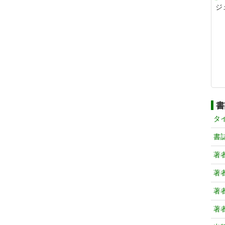
ジ
書
タ
書
著
著
著
著