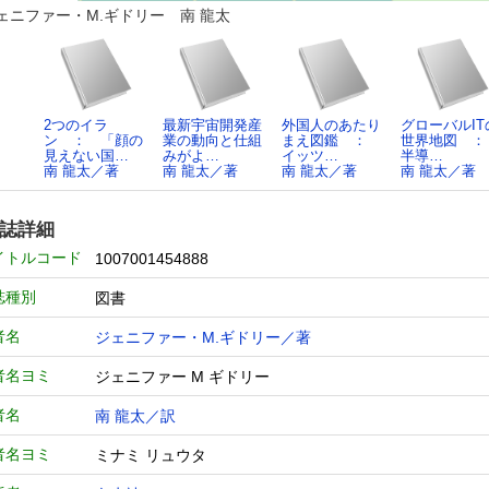
ェニファー・M.ギドリー 南 龍太
2つのイラ
最新宇宙開発産
外国人のあたり
グローバルIT
ン ： 「顔の
業の動向と仕組
まえ図鑑 ：
世界地図 
見えない国…
みがよ…
イッツ…
半導…
南 龍太／著
南 龍太／著
南 龍太／著
南 龍太／著
誌詳細
イトルコード
1007001454888
誌種別
図書
者名
ジェニファー・M.ギドリー／著
者名ヨミ
ジェニファー M ギドリー
者名
南 龍太／訳
者名ヨミ
ミナミ リュウタ