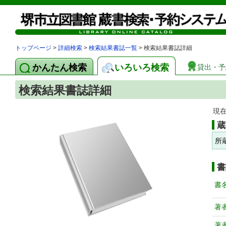
トップページ
>
詳細検索
>
検索結果書誌一覧
> 検索結果書誌詳細
かんたん検索
いろいろ検索
貸出・予
検索結果書誌詳細
現
蔵
所
書
書
著
著