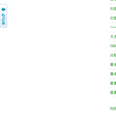
出
出
ペ
大
IS
分
書
書
叢
叢
内