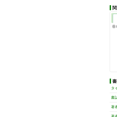
関
谷
書
タ
書
著
著