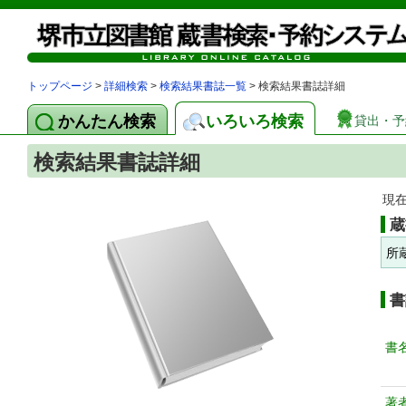
トップページ
>
詳細検索
>
検索結果書誌一覧
> 検索結果書誌詳細
かんたん検索
いろいろ検索
貸出・予
検索結果書誌詳細
現
蔵
所
書
書
著