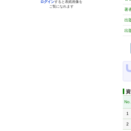
ログイン
すると表紙画像を
ご覧になれます
著
出
出
資
No.
1
2