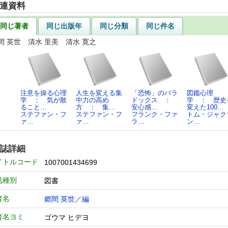
連資料
同じ著者
同じ出版年
同じ分類
同じ件名
間 英世 清水 里美 清水 寛之
注意を操る心理
人生を変える集
「恐怖」のパラ
図鑑心理
学 ： 気が散
中力の高め
ドックス ：
学 ： 歴史
ること…
方 ： 集…
安心感…
変えた100…
ステファン・フ
ステファン・フ
フランク・ファ
トム・ジャク
ァ…
ァ…
ラ…
ン…
誌詳細
イトルコード
1007001434699
誌種別
図書
者名
郷間 英世／編
者名ヨミ
ゴウマ ヒデヨ