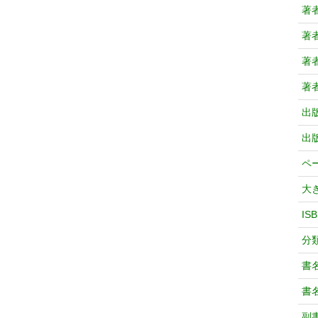
著
著
著
著
出
出
ペ
大
IS
分
書
書
副