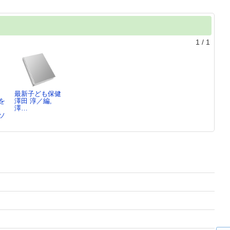
1
/
1
最新子ども保健
を
澤田 淳／編,
澤…
ソ