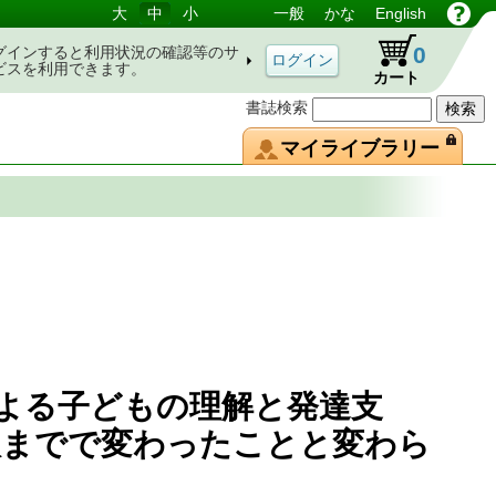
大
中
小
一般
かな
English
0
グインすると利用状況の確認等のサ
ビスを利用できます。
カート
書誌検索
マイライブラリー
による子どもの理解と発達支
版までで変わったことと変わら