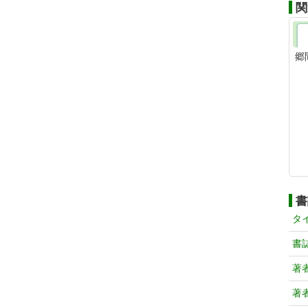
関
郷
書
タ
書
著
著