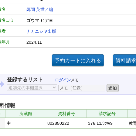
者名
郷間 英世／編
者名ヨミ
ゴウマ ヒデヨ
版者
ナカニシヤ出版
版年月
2024.11
登録するリスト
ログイン
メモ
料情報
.
所蔵館
資料番号
請求記号
中
802850222
376.11/ｼﾝﾊ/9
教