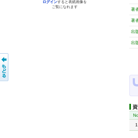
ログイン
すると表紙画像を
ご覧になれます
著
著
出
出
資
No
1