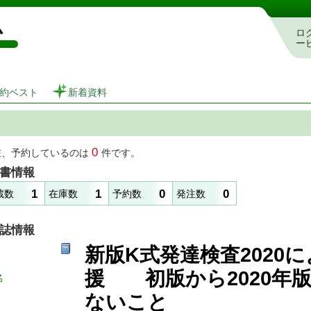
図書館 蔵書検索・予約システム
ロ
ー
約ベスト
新着資料
0
在、予約しているのは
件です。
書情報
1
1
0
0
蔵数
在庫数
予約数
発注数
誌情報
新版K式発達検査2020
援 初版から2020年
名
ないこと