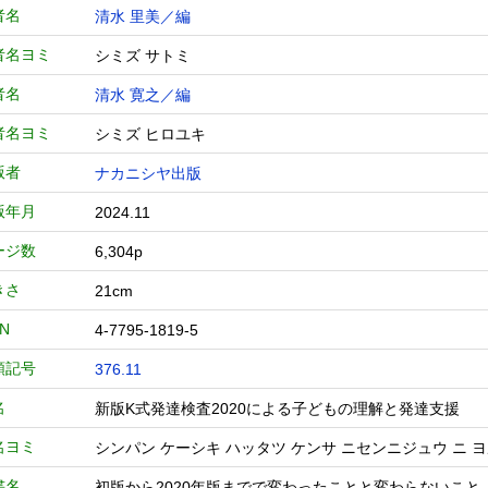
者名
清水 里美／編
者名ヨミ
シミズ サトミ
者名
清水 寛之／編
者名ヨミ
シミズ ヒロユキ
版者
ナカニシヤ出版
版年月
2024.11
ージ数
6,304p
きさ
21cm
BN
4-7795-1819-5
類記号
376.11
名
新版K式発達検査2020による子どもの理解と発達支援
名ヨミ
シンパン ケーシキ ハッタツ ケンサ ニセンニジュウ ニ ヨ
書名
初版から2020年版までで変わったことと変わらないこと