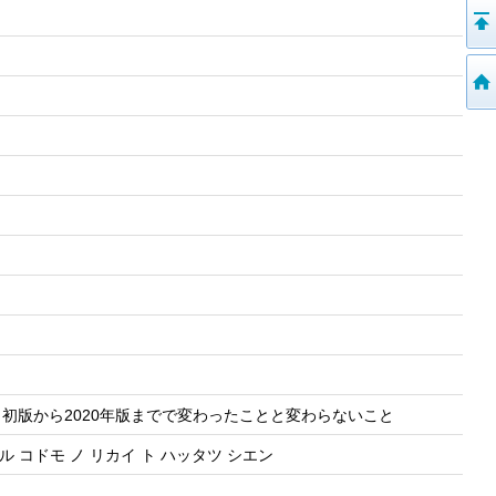
 初版から2020年版までで変わったことと変わらないこと
ル コドモ ノ リカイ ト ハッタツ シエン