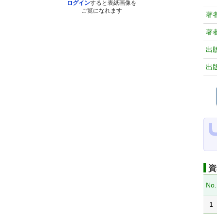
ログイン
すると表紙画像を
ご覧になれます
著
著
出
出
資
No.
1