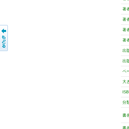
著
著
著
著
出
出
ペ
大
IS
分
書
書