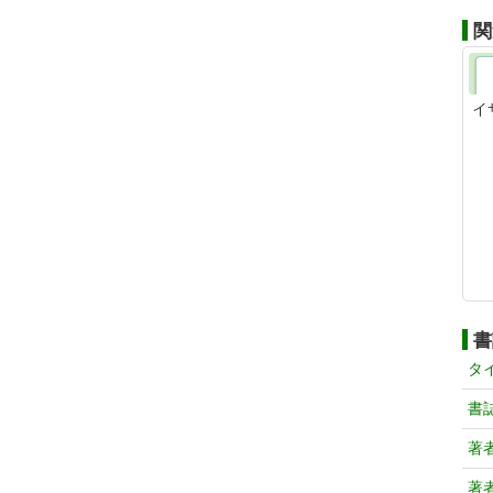
関
イ
書
タ
書
著
著