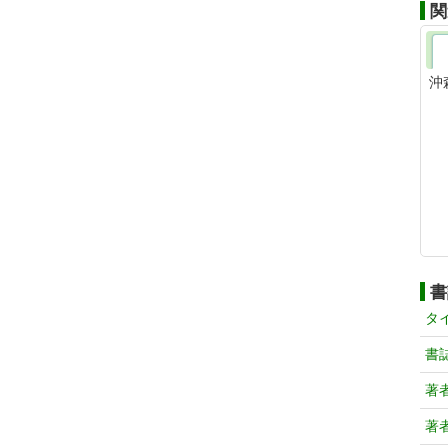
関
沖
書
タ
書
著
著