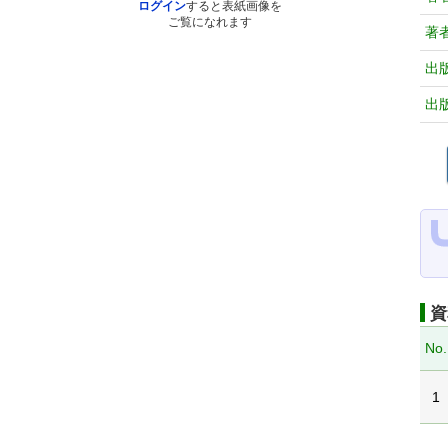
ログイン
すると表紙画像を
ご覧になれます
著
出
出
資
No.
1