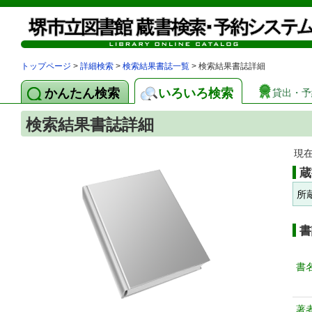
トップページ
>
詳細検索
>
検索結果書誌一覧
> 検索結果書誌詳細
かんたん検索
いろいろ検索
貸出・予
検索結果書誌詳細
現
蔵
所
書
書
著