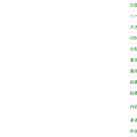
出
ペ
大
IS
分
書
書
副
副
内
著
件