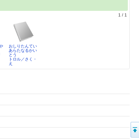
1
/
1
や
おしりたんてい
あらたなるかい
著
とう
トロル／さく・
え