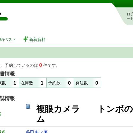
図書館 蔵書検索・予約システム
ロ
ー
約ベスト
新着資料
0
在、予約しているのは
件です。
書情報
1
1
0
0
蔵数
在庫数
予約数
発注数
誌情報
複眼カメラ トンボの
名
ム
者名
谷田 純／著