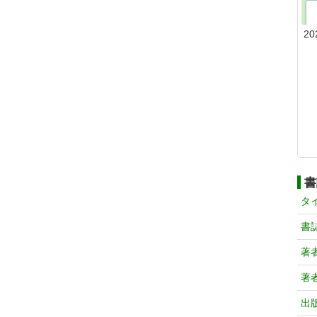
20
書
タ
書
著
著
出