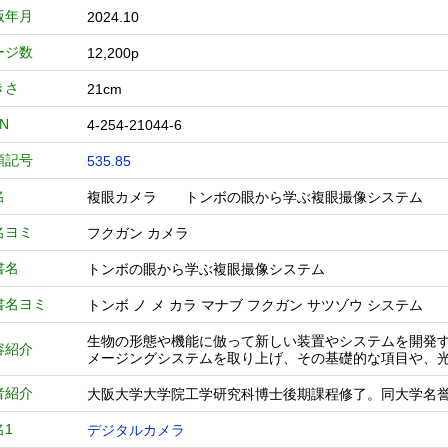
版年月
2024.10
ージ数
12,200p
きさ
21cm
BN
4-254-21044-6
類記号
535.85
名
複眼カメラ トンボの眼から学ぶ複眼撮像システ
名ヨミ
フクガン カメラ
書名
トンボの眼から学ぶ複眼撮像システム
書名ヨミ
トンボ ノ メ カラ マナブ フクガン サツゾウ システム
生物の形態や機能に倣って新しい装置やシステムを開発
容紹介
メージングシステムを取り上げ、その基礎的な項目や、
者紹介
大阪大学大学院工学研究科博士後期課程修了。同大学名
名1
デジタルカメラ