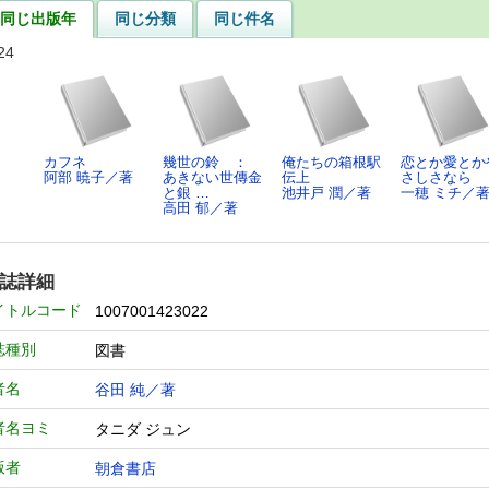
同じ出版年
同じ分類
同じ件名
24
カフネ
幾世の鈴 ：
俺たちの箱根駅
恋とか愛とか
阿部 暁子／著
あきない世傳金
伝上
さしさなら
と銀 …
池井戸 潤／著
一穂 ミチ／
高田 郁／著
誌詳細
イトルコード
1007001423022
誌種別
図書
者名
谷田 純／著
者名ヨミ
タニダ ジュン
版者
朝倉書店