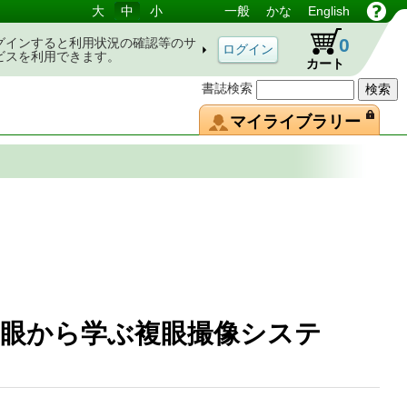
大
中
小
一般
かな
English
0
グインすると利用状況の確認等のサ
ビスを利用できます。
カート
書誌検索
マイライブラリー
眼から学ぶ複眼撮像システ