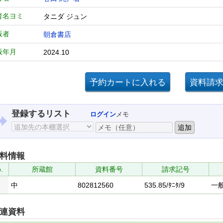
者名ヨミ
タニダ ジュン
版者
朝倉書店
版年月
2024.10
登録するリスト
ログイン
メモ
料情報
.
所蔵館
資料番号
請求記号
中
802812560
535.85/ﾀﾆﾀ/9
一
連資料