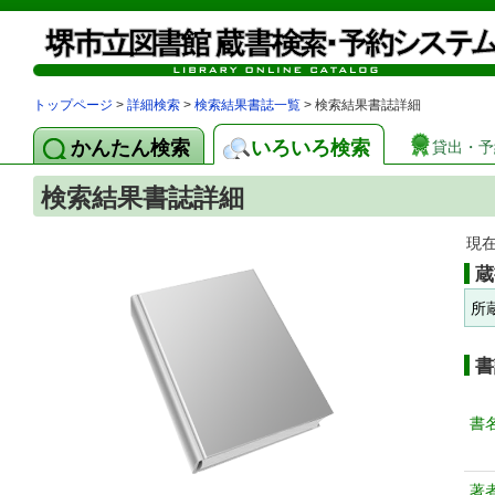
トップページ
>
詳細検索
>
検索結果書誌一覧
> 検索結果書誌詳細
かんたん検索
いろいろ検索
貸出・予
検索結果書誌詳細
現
蔵
所
書
書
著