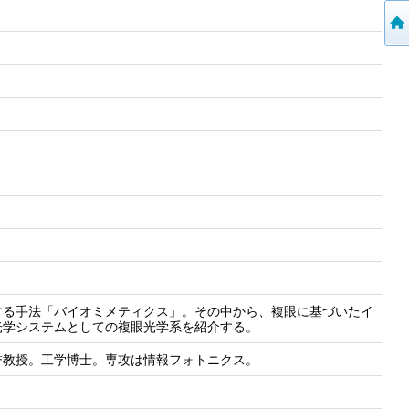
ム
する手法「バイオミメティクス」。その中から、複眼に基づいたイ
光学システムとしての複眼光学系を紹介する。
誉教授。工学博士。専攻は情報フォトニクス。