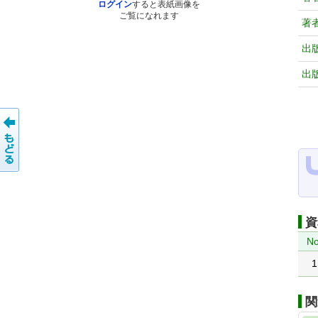
ログイン
すると表紙画像を
ご覧になれます
著
出
出
資
No
1
関