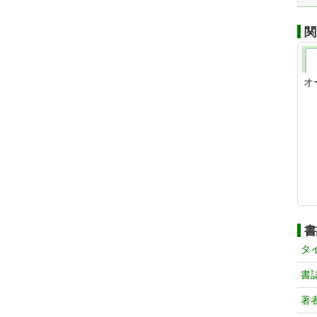
関
オ
書
タ
書
著