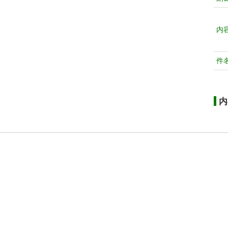
内
件
内