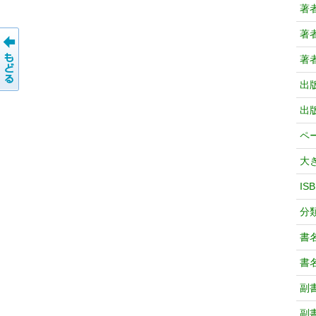
著
著
著
出
出
ペ
大
IS
分
書
書
副
副