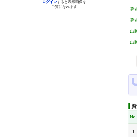
ログイン
すると表紙画像を
ご覧になれます
著
著
出
出
資
No.
1