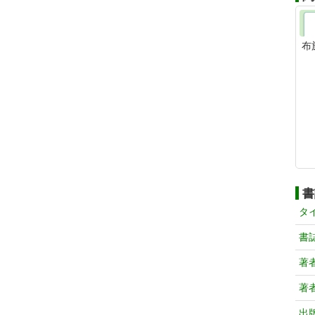
布
書
タ
書
著
著
出