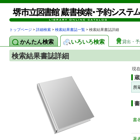
トップページ
>
詳細検索
>
検索結果書誌一覧
> 検索結果書誌詳細
かんたん検索
いろいろ検索
貸出・予
検索結果書誌詳細
現
蔵
所
書
書
著