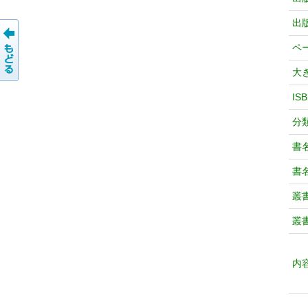
出
ペ
大
IS
分
書
書
叢
叢
内