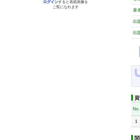
ログイン
すると表紙画像を
ご覧になれます
著
出
出
資
No.
1
関