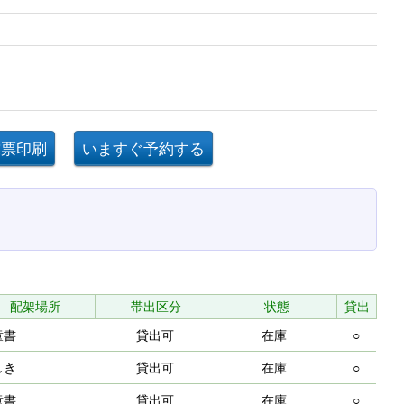
配架場所
帯出区分
状態
貸出
童書
貸出可
在庫
○
しき
貸出可
在庫
○
童書
貸出可
在庫
○