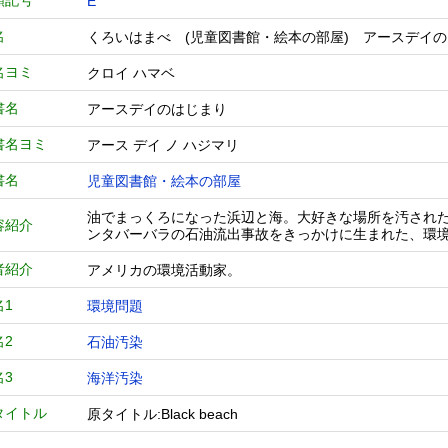
類記号
E
名
くろいはまべ (児童図書館・絵本の部屋) アースデ
名ヨミ
クロイ ハマベ
書名
アースデイのはじまり
書名ヨミ
アース デイ ノ ハジマリ
書名
児童図書館・絵本の部屋
油でまっくろになった浜辺と海。大好きな場所を汚された
容紹介
ンタバーバラの石油流出事故をきっかけに生まれた、環
者紹介
アメリカの環境活動家。
名1
環境問題
名2
石油汚染
名3
海洋汚染
タイトル
原タイトル:Black beach