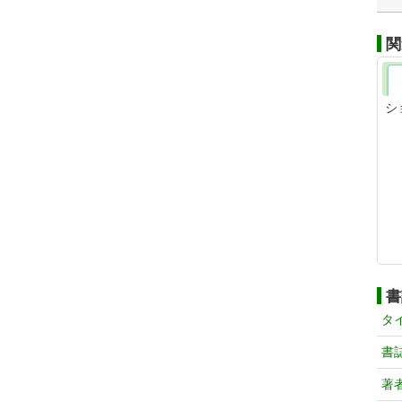
関
シ
書
タ
書
著