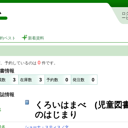
図書館 蔵書検索・予約システム
ロ
ー
約ベスト
新着資料
0
在、予約しているのは
件です。
書情報
3
3
0
0
蔵数
在庫数
予約数
発注数
誌情報
くろいはまべ (児童図
名
のはじまり
者名
ショーナ・スティス／文