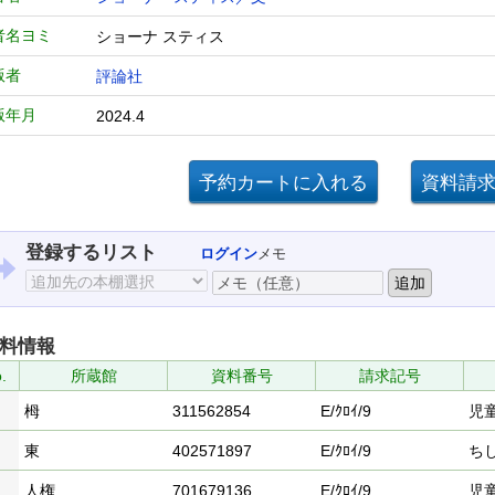
者名ヨミ
ショーナ スティス
版者
評論社
版年月
2024.4
登録するリスト
ログイン
メモ
料情報
.
所蔵館
資料番号
請求記号
栂
311562854
E/ｸﾛｲ/9
児
東
402571897
E/ｸﾛｲ/9
ち
人権
701679136
E/ｸﾛｲ/9
児