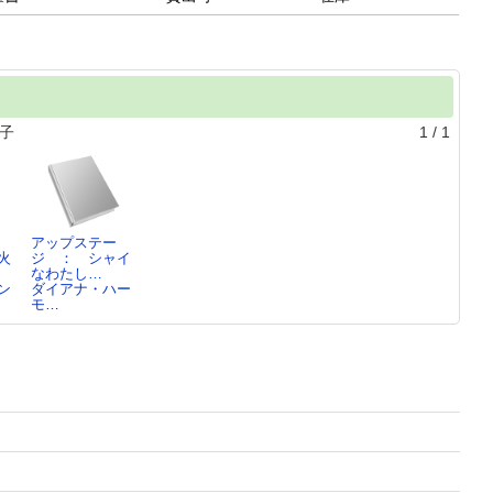
子
1
/
1
アップステー
火
ジ ： シャイ
なわたし…
ン
ダイアナ・ハー
モ…