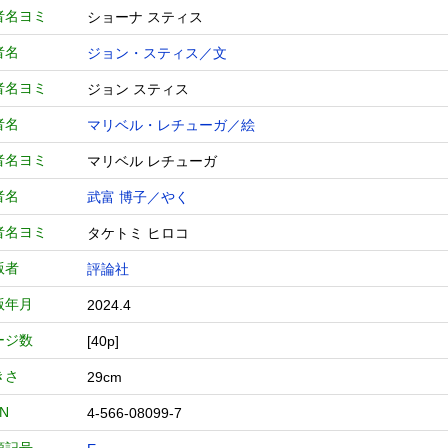
者名ヨミ
ショーナ スティス
者名
ジョン・スティス／文
者名ヨミ
ジョン スティス
者名
マリベル・レチューガ／絵
者名ヨミ
マリベル レチューガ
者名
武富 博子／やく
者名ヨミ
タケトミ ヒロコ
版者
評論社
版年月
2024.4
ージ数
[40p]
きさ
29cm
BN
4-566-08099-7