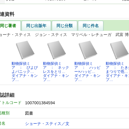
連資料
同じ著者
同じ出版年
同じ分類
同じ件名
ョーナ・スティス ジョン・スティス マリベル・レチューガ 武富 博
動物探偵ミ
動物探偵ミ
動物探偵ミ
動物探偵ミ
ア ： ぴよぴ
ア ： ネック
ア ： ハッピ
ア ： たき
よパニック…
レスをとり…
ー×ハッピ…
まつりで危…
ダイアナ・キン
ダイアナ・キン
ダイアナ・キン
ダイアナ・キ
プ…
プ…
プ…
プ…
誌詳細
イトルコード
1007001384594
誌種別
図書
者名
ショーナ・スティス／文