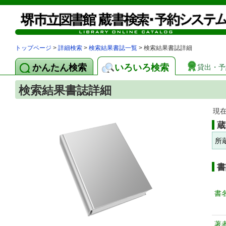
トップページ
>
詳細検索
>
検索結果書誌一覧
> 検索結果書誌詳細
かんたん検索
いろいろ検索
貸出・予
検索結果書誌詳細
現
蔵
所
書
書
著