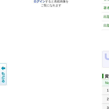
ログイン
すると表紙画像を
ご覧になれます
著
出
出
資
No
1
2
3