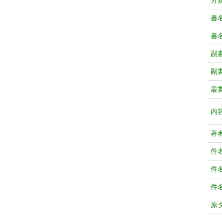
分
書
書
副
副
叢
内
著
件
件
件
原