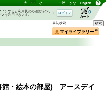
大
中
小
一般
かな
English
0
グインすると利用状況の確認等のサ
ビスを利用できます。
カート
書誌検索
マイライブラリー
書館・絵本の部屋) アースデイ