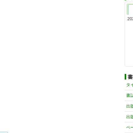
20
書
タ
書
出
出
ペ