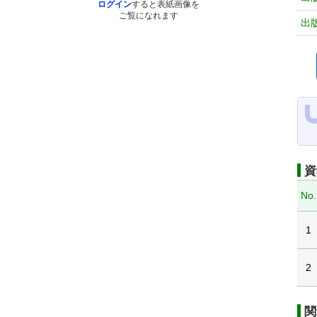
ログイン
すると表紙画像を
ご覧になれます
出
資
No.
1
2
関