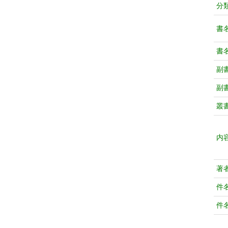
分
書
書
副
副
叢
内
著
件
件