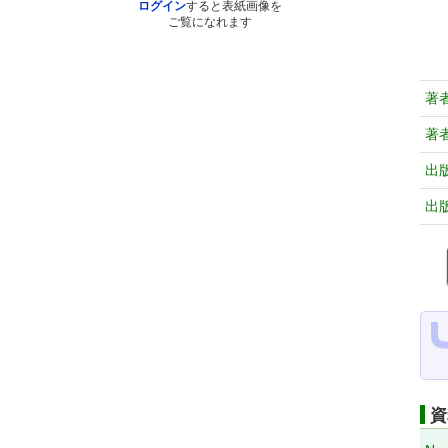
ログイン
すると表紙画像を
ご覧になれます
著
著
出
出
資