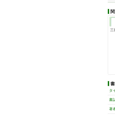
関
三
書
タ
書
著