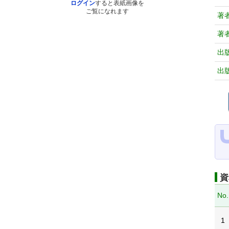
ログイン
すると表紙画像を
ご覧になれます
著
著
出
出
資
No.
1