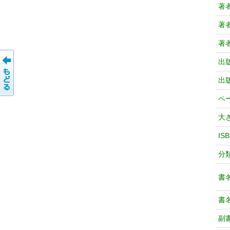
著
著
著
出
出
ペ
大
IS
分
書
書
副