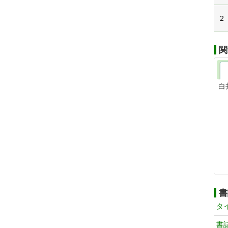
2
関
白
書
タ
書