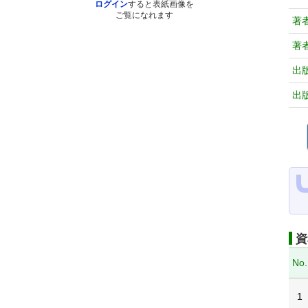
ログイン
すると表紙画像を
ご覧になれます
著
著
出
出
資
No.
1