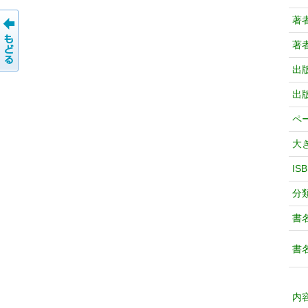
著
著
出
出
ペ
大
IS
分
書
書
内