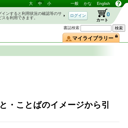
大
中
小
一般
かな
English
0
グインすると利用状況の確認等のサ
ビスを利用できます。
カート
書誌検索
マイライブラリー
と・ことばのイメージから引