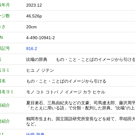
版年月
2023.12
ージ数
46,526p
きさ
20cm
BN
4-490-10941-2
類記号
816.2
名
比喩の辞典 もの・こと・ことばのイメージから引
名ヨミ
ヒユ ノ ジテン
書名
もの・こと・ことばのイメージから引ける
書名ヨミ
モノ コト コトバ ノ イメージ カラ ヒケル
夏目漱石、三島由紀夫などの文豪、司馬遼太郎、藤沢周
容紹介
「たとえに用いる語」で分類・配列した辞典。“比喩”の
鶴岡市生まれ。国立国語研究所室長などを経て、早稲田
者紹介
など。
名1
比喩-辞典