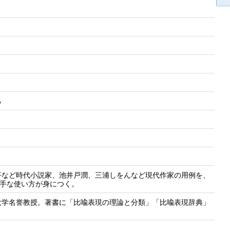
ける
平など時代小説家、池井戸潤、三浦しをんなど現代作家の用例を、
上手な使い方が身につく。
大学名誉教授。著書に「比喩表現の理論と分類」「比喩表現辞典」