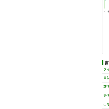
中
書
タ
書
著
著
出