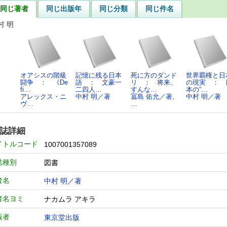
同じ著者
同じ出版年
同じ分類
同じ件名
村 明
オアシスの階級
記憶に残る日本
死に方のダンド
世界覇権と日
闘争 ： 《De
語 ： 文豪一
リ ： 将来、
の現実 ： 
fi…
二四人…
すんな…
本の“…
アレックス・ニ
中村 明／著
冨島 佑允／著,
中村 明／著
ヴ…
…
誌詳細
イトルコード
1007001357089
誌種別
図書
者名
中村 明／著
者名ヨミ
ナカムラ アキラ
版者
東京堂出版