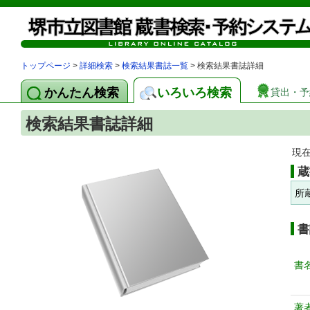
トップページ
>
詳細検索
>
検索結果書誌一覧
> 検索結果書誌詳細
かんたん検索
いろいろ検索
貸出・予
検索結果書誌詳細
現
蔵
所
書
書
著