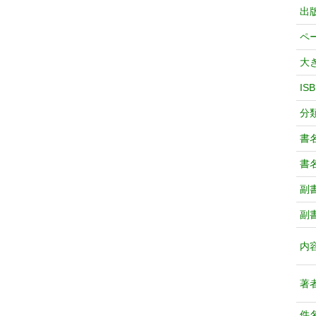
出
ペ
大
IS
分
書
書
副
副
内
著
件