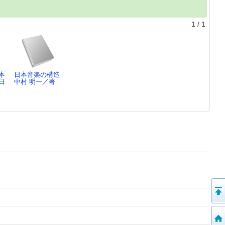
1
/
1
本
日本音楽の構造
日
中村 明一／著