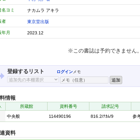
者名ヨミ
ナカムラ アキラ
版者
東京堂出版
版年月
2023.12
※この書誌は予約できません
登録するリスト
ログイン
メモ
料情報
.
所蔵館
資料番号
請求記号
中央般
114490196
816.2/ﾅｶﾑ/9
参
連資料