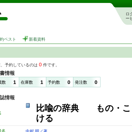
図書館 蔵書検索・予約システム
ロ
ー
約ベスト
新着資料
0
在、予約しているのは
件です。
書情報
1
1
0
0
蔵数
在庫数
予約数
発注数
誌情報
比喩の辞典 もの・こ
名
ける
者名
中村 明／著