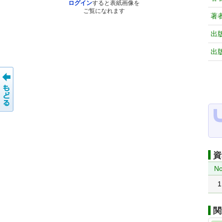
ログイン
すると表紙画像を
ご覧になれます
著
出
出
資
No
1
関