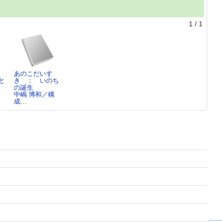
1
/
1
あのこだいす
と
き ： いのち
の誕生
構
中嶋 博和／構
成…