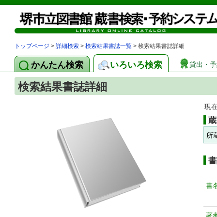
トップページ
>
詳細検索
>
検索結果書誌一覧
> 検索結果書誌詳細
かんたん検索
いろいろ検索
貸出・予
検索結果書誌詳細
現
蔵
所
書
書
著