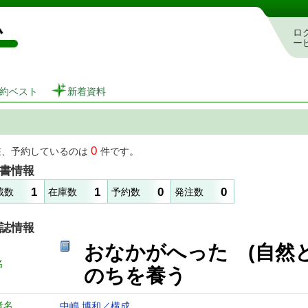
図書館 蔵書検索・予約システム
ロ
ー
約ベスト
新着資料
0
在、予約しているのは
件です。
書情報
1
1
0
0
蔵数
在庫数
予約数
発注数
誌情報
おなかがへった (自然
名
のちを養う
者名
中嶋 博和／構成