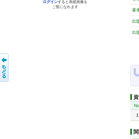
ログイン
すると表紙画像を
ご覧になれます
著
出
出
資
No
1
関