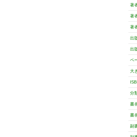
著
著
著
出
出
ペ
大
IS
分
書
書
副