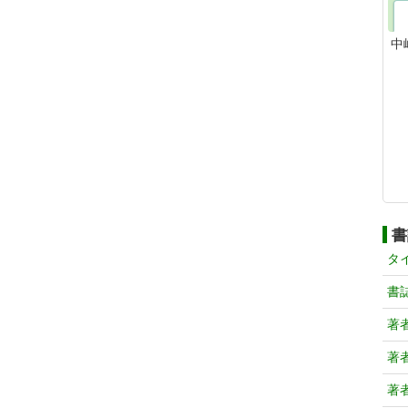
中
書
タ
書
著
著
著