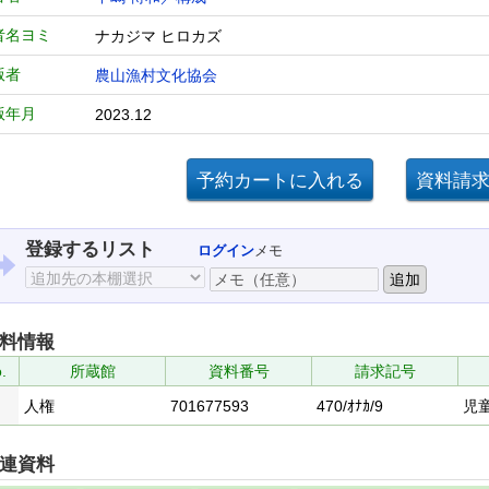
者名ヨミ
ナカジマ ヒロカズ
版者
農山漁村文化協会
版年月
2023.12
登録するリスト
ログイン
メモ
料情報
.
所蔵館
資料番号
請求記号
人権
701677593
470/ｵﾅｶ/9
児
連資料