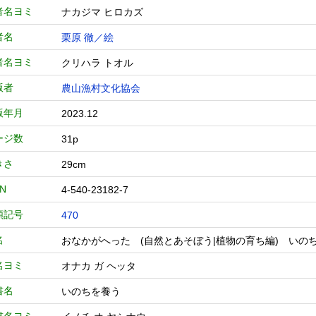
者名ヨミ
ナカジマ ヒロカズ
者名
栗原 徹／絵
者名ヨミ
クリハラ トオル
版者
農山漁村文化協会
版年月
2023.12
ージ数
31p
きさ
29cm
BN
4-540-23182-7
類記号
470
名
おなかがへった (自然とあそぼう|植物の育ち編) 
名ヨミ
オナカ ガ ヘッタ
書名
いのちを養う