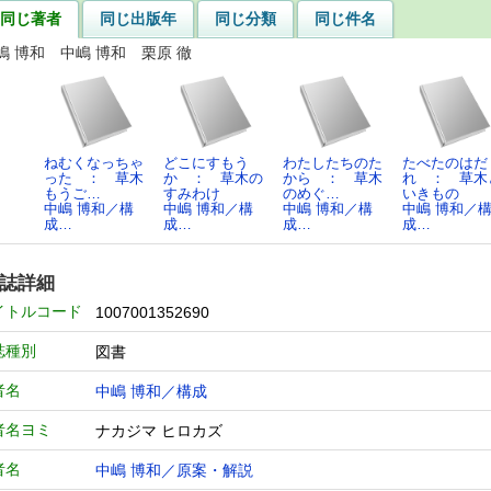
同じ著者
同じ出版年
同じ分類
同じ件名
嶋 博和 中嶋 博和 栗原 徹
ねむくなっちゃ
どこにすもう
わたしたちのた
たべたのはだ
った ： 草木
か ： 草木の
から ： 草木
れ ： 草木
もうご…
すみわけ
のめぐ…
いきもの
中嶋 博和／構
中嶋 博和／構
中嶋 博和／構
中嶋 博和／
成…
成…
成…
成…
誌詳細
イトルコード
1007001352690
誌種別
図書
者名
中嶋 博和／構成
者名ヨミ
ナカジマ ヒロカズ
者名
中嶋 博和／原案・解説