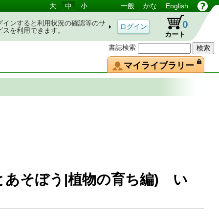
大
中
小
一般
かな
English
0
グインすると利用状況の確認等のサ
ビスを利用できます。
カート
書誌検索
マイライブラリー
とあそぼう|植物の育ち編) い