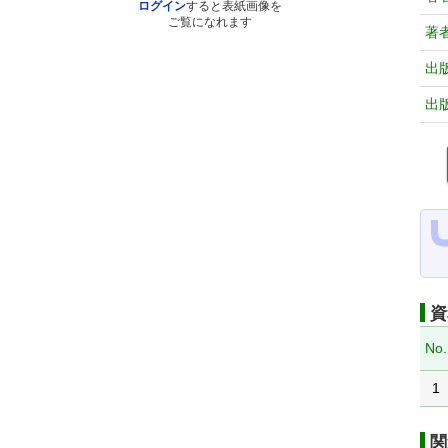
ログイン
すると表紙画像を
ご覧になれます
著
出
出
資
No.
1
関