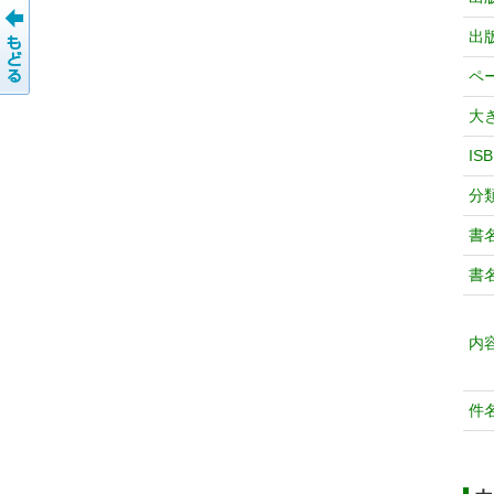
出
ペ
大
IS
分
書
書
内
件