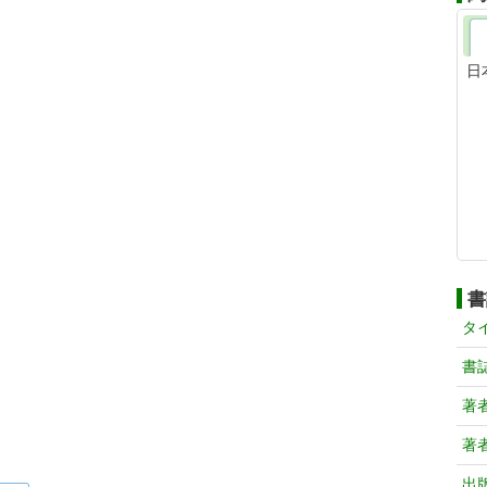
日
書
タ
書
著
著
出