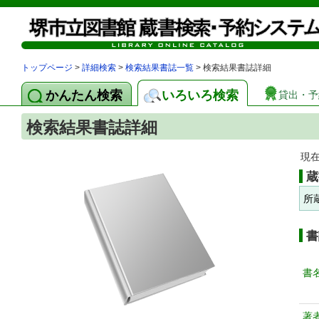
トップページ
>
詳細検索
>
検索結果書誌一覧
> 検索結果書誌詳細
かんたん検索
いろいろ検索
貸出・予
検索結果書誌詳細
現
蔵
所
書
書
著