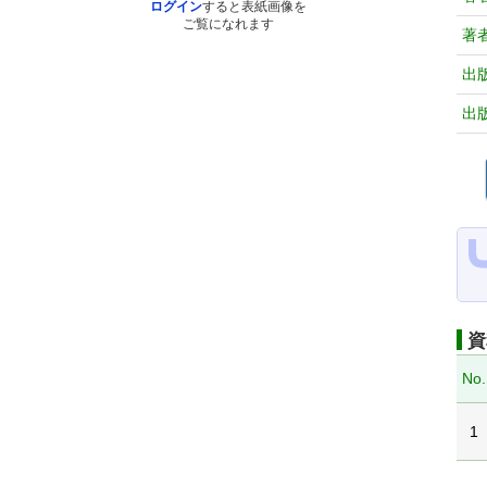
ログイン
すると表紙画像を
ご覧になれます
著
出
出
資
No.
1