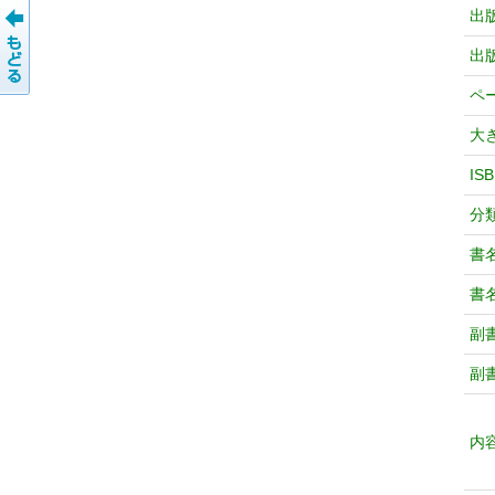
出
出
ペ
大
IS
分
書
書
副
副
内