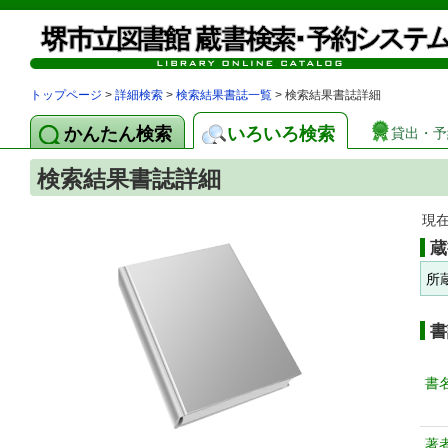
トップページ
>
詳細検索
>
検索結果書誌一覧
> 検索結果書誌詳細
かんたん検索
いろいろ検索
貸出・予
検索結果書誌詳細
現
蔵
所
書
書
著