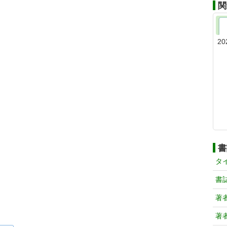
関
20
書
タ
書
著
著