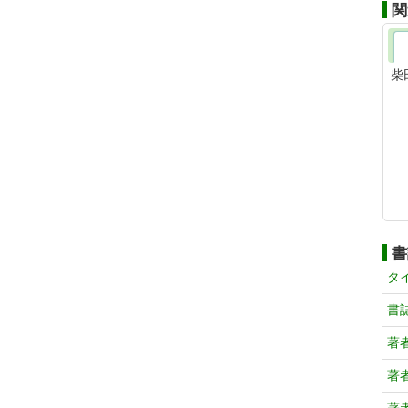
関
柴
書
タ
書
著
著