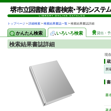
トップページ
>
詳細検索
>
検索結果書誌一覧
> 検索結果書誌詳細
かんたん検索
いろいろ検索
貸出・予
検索結果書誌詳細
現
蔵
所
書
書
著