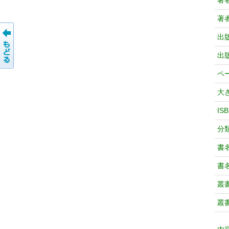
著
著
出
出
ペ
大
IS
分
書
書
叢
叢