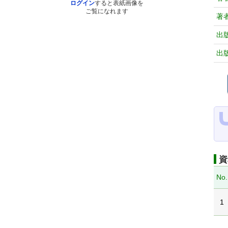
ログイン
すると表紙画像を
ご覧になれます
著
出
出
資
No.
1