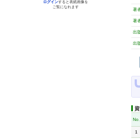
ログイン
すると表紙画像を
ご覧になれます
著
著
出
出
資
No.
1