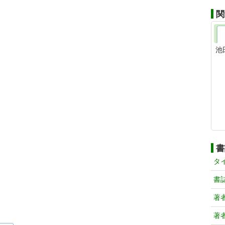
関
池
書
タ
書
著
著