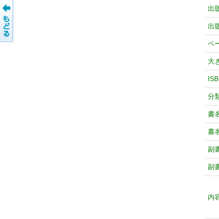
出
出
ペ
大
IS
分
書
書
副
副
内