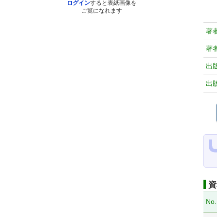
ログイン
すると表紙画像を
ご覧になれます
著
著
出
出
資
No.