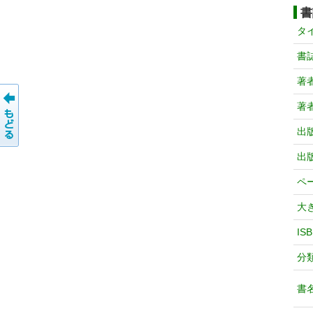
書
タ
書
著
著
出
出
ペ
大
IS
分
書