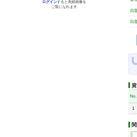
ログイン
すると表紙画像を
ご覧になれます
出
出
資
No.
1
関