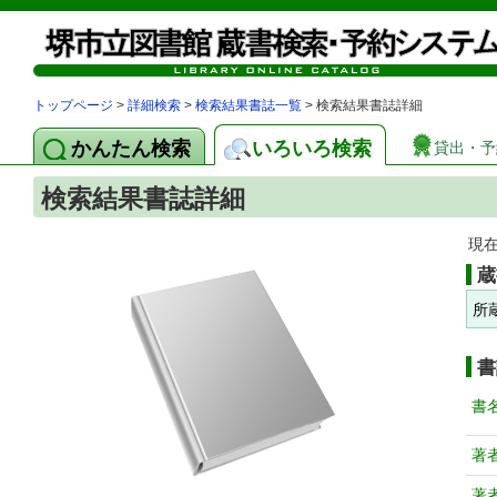
トップページ
>
詳細検索
>
検索結果書誌一覧
> 検索結果書誌詳細
かんたん検索
いろいろ検索
貸出・予
検索結果書誌詳細
現
蔵
所
書
書
著
著