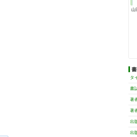
山
書
タ
書
著
著
出
出