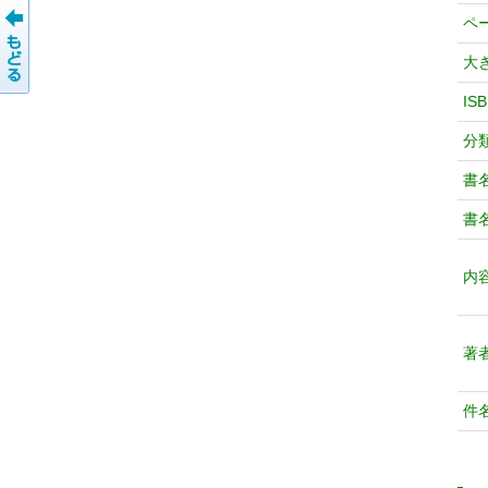
ペ
大
IS
分
書
書
内
著
件