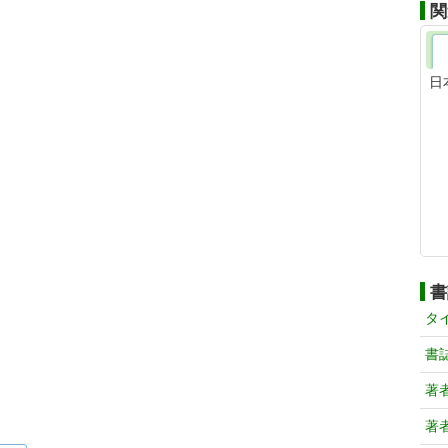
関
日
書
タ
書
著
著