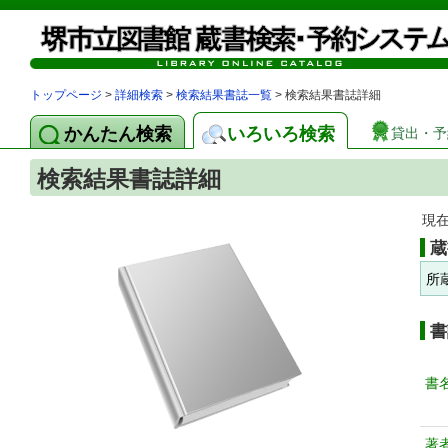
トップページ
>
詳細検索
>
検索結果書誌一覧
> 検索結果書誌詳細
かんたん検索
いろいろ検索
貸出・予
検索結果書誌詳細
現
蔵
所
書
書
著