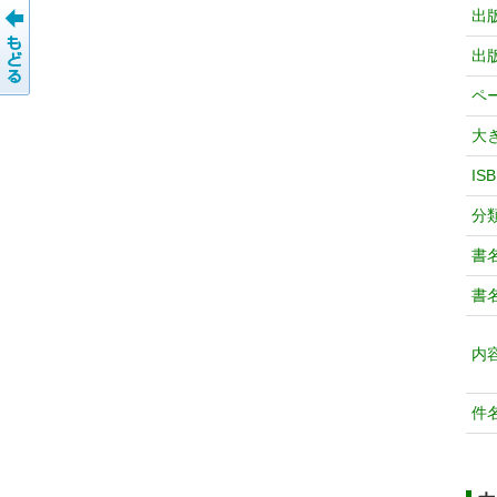
出
出
ペ
大
IS
分
書
書
内
件