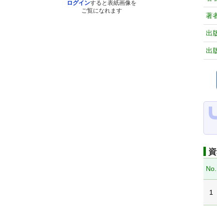
ログイン
すると表紙画像を
ご覧になれます
著
出
出
資
No.
1