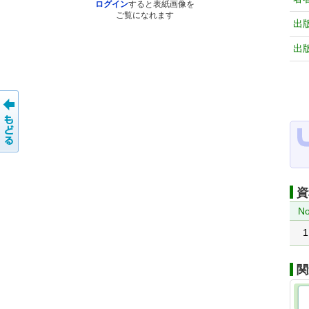
ログイン
すると表紙画像を
ご覧になれます
出
出
資
No
1
関