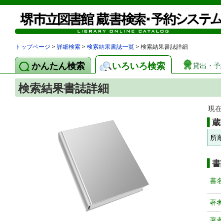
トップページ
>
詳細検索
>
検索結果書誌一覧
> 検索結果書誌詳細
かんたん検索
いろいろ検索
貸出・予
検索結果書誌詳細
現
蔵
所
書
書
著
著