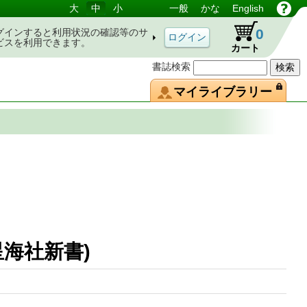
大
中
小
一般
かな
English
0
グインすると利用状況の確認等のサ
ビスを利用できます。
カート
書誌検索
マイライブラリー
(星海社新書)