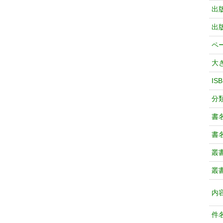
出
出
ペ
大
IS
分
書
書
叢
叢
内
件