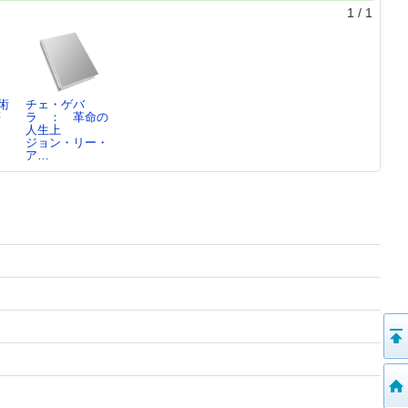
1
/
1
術
チェ・ゲバ
著
ラ ： 革命の
人生上
ジョン・リー・
ア…