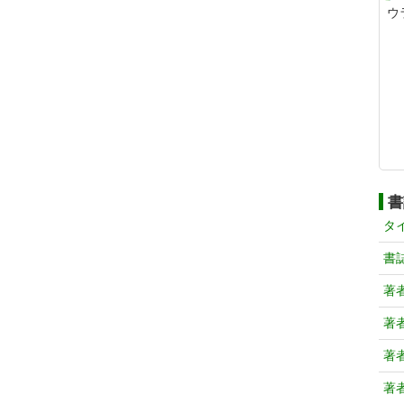
ウ
書
タ
書
著
著
著
著