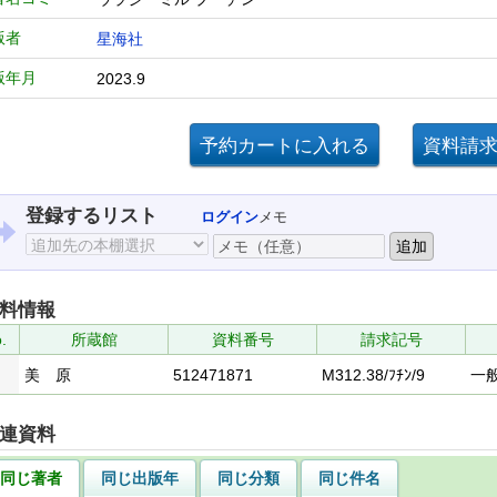
版者
星海社
版年月
2023.9
登録するリスト
ログイン
メモ
料情報
.
所蔵館
資料番号
請求記号
美 原
512471871
M312.38/ﾌﾁﾝ/9
一
連資料
同じ著者
同じ出版年
同じ分類
同じ件名