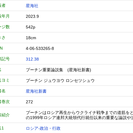
版者
星海社
版年月
2023.9
ージ数
542p
きさ
18cm
BN
4-06-533265-8
類記号
312.38
名
プーチン重要論説集 (星海社新書)
名ヨミ
プーチン ジュウヨウ ロンセツシュウ
書名
星海社新書
書巻次
272
プーチンはロシア再生からウクライナ戦争までの道筋を
容紹介
の1999年ロシア連邦大統領代行就任以来の重要な論説や
名1
ロシア-政治・行政