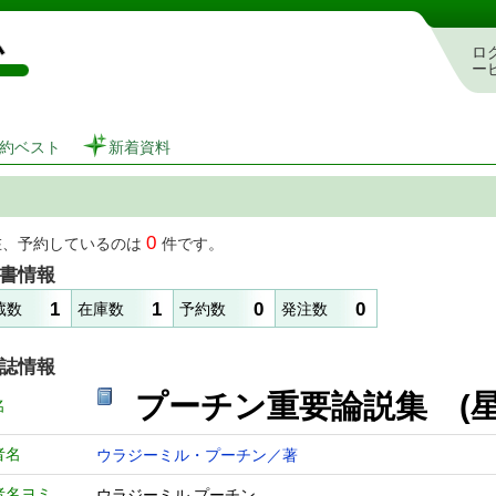
図書館 蔵書検索・予約システム
ロ
ー
約ベスト
新着資料
0
在、予約しているのは
件です。
書情報
1
1
0
0
蔵数
在庫数
予約数
発注数
誌情報
プーチン重要論説集 
名
者名
ウラジーミル・プーチン／著
者名ヨミ
ウラジーミル プーチン