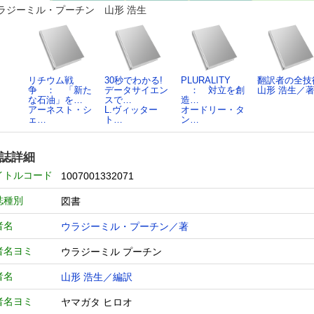
ラジーミル・プーチン 山形 浩生
リチウム戦
30秒でわかる!
PLURALITY
翻訳者の全技
争 ： 「新た
データサイエン
： 対立を創
山形 浩生／
な石油」を…
スで…
造…
アーネスト・シ
L.ヴィッター
オードリー・タ
ェ…
ト…
ン…
誌詳細
イトルコード
1007001332071
誌種別
図書
者名
ウラジーミル・プーチン／著
者名ヨミ
ウラジーミル プーチン
者名
山形 浩生／編訳
者名ヨミ
ヤマガタ ヒロオ