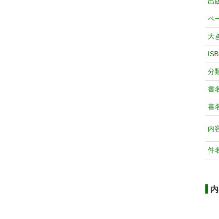
出
ペ
大
IS
分
書
書
内
件
内