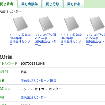
同じ著者
同じ出版年
同じ分類
同じ件名
民生活センター
くらしの豆知識
くらしの豆知識
くらしの豆知識
くらしの豆知
2026年版
2025年版
2023年版
2022年版
国民生活センタ
国民生活センタ
国民生活センタ
国民生活セン
ー…
ー…
ー…
ー…
誌詳細
イトルコード
1007001331848
誌種別
図書
者名
国民生活センター／編集
者名ヨミ
コクミン セイカツ センター
版者
国民生活センター