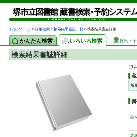
トップページ
>
詳細検索
>
検索結果書誌一覧
> 検索結果書誌詳細
かんたん検索
いろいろ検索
貸出・予
検索結果書誌詳細
現
蔵
所
書
書
著