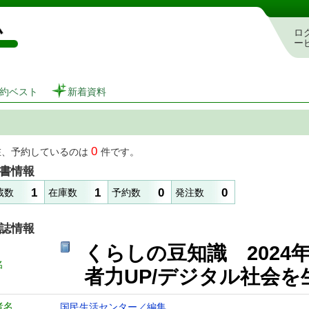
図書館 蔵書検索・予約システム
ロ
ー
約ベスト
新着資料
0
在、予約しているのは
件です。
書情報
1
1
0
0
蔵数
在庫数
予約数
発注数
誌情報
くらしの豆知識 202
名
者力UP/デジタル社会
者名
国民生活センター／編集