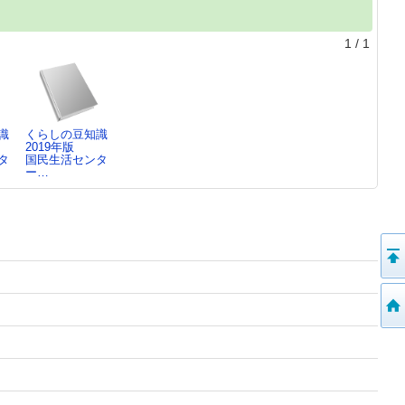
1
/
1
識
くらしの豆知識
2019年版
タ
国民生活センタ
ー…