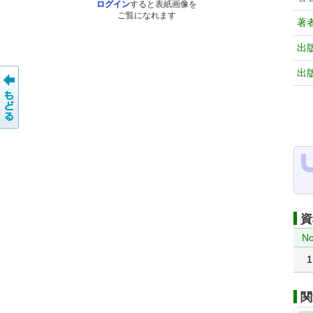
ログイン
すると表紙画像を
ご覧になれます
著
出
出
資
No
1
関