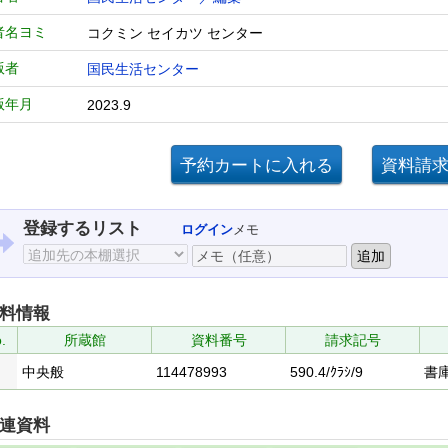
者名ヨミ
コクミン セイカツ センター
版者
国民生活センター
版年月
2023.9
登録するリスト
ログイン
メモ
料情報
.
所蔵館
資料番号
請求記号
中央般
114478993
590.4/ｸﾗｼ/9
書
連資料