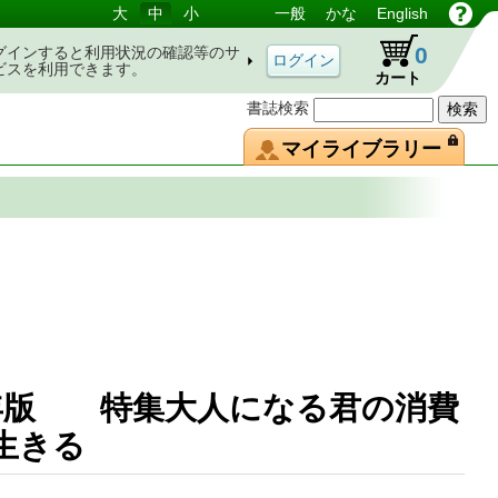
大
中
小
一般
かな
English
0
グインすると利用状況の確認等のサ
ビスを利用できます。
カート
書誌検索
マイライブラリー
4年版 特集大人になる君の消費
を生きる