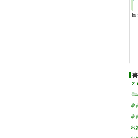
国
書
タ
書
著
著
出