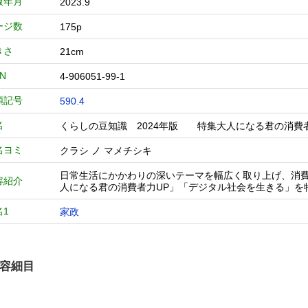
版年月
2023.9
ージ数
175p
きさ
21cm
BN
4-906051-99-1
類記号
590.4
名
くらしの豆知識 2024年版 特集大人になる君の消費
名ヨミ
クラシ ノ マメチシキ
日常生活にかかわりの深いテーマを幅広く取り上げ、消
容紹介
人になる君の消費者力UP」「デジタル社会を生きる」を
名1
家政
容細目