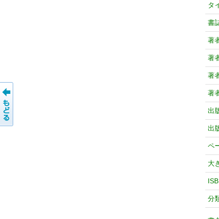
タ
書
著
著
著
著
出
出
ペ
大
IS
分