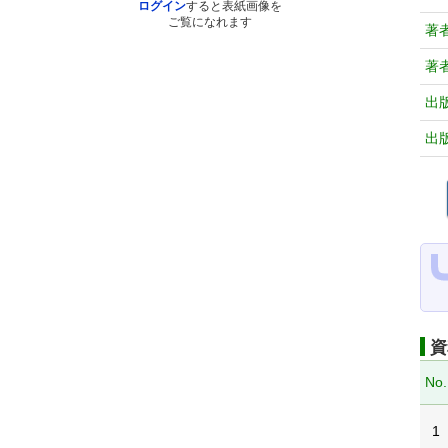
ログイン
すると表紙画像を
ご覧になれます
著
著
出
出
資
No.
1