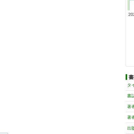
20
書
タ
書
著
著
出