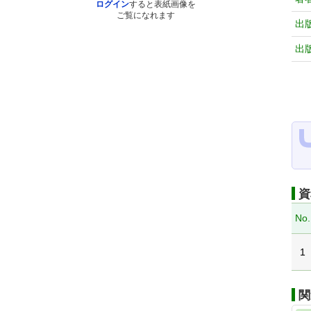
ログイン
すると表紙画像を
ご覧になれます
出
出
資
No.
1
関