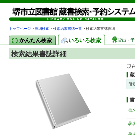
トップページ
>
詳細検索
>
検索結果書誌一覧
> 検索結果書誌詳細
かんたん検索
いろいろ検索
貸出・予
検索結果書誌詳細
現
蔵
所
書
書
著
著