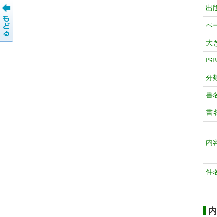
出
ペ
大
IS
分
書
書
内
件
内