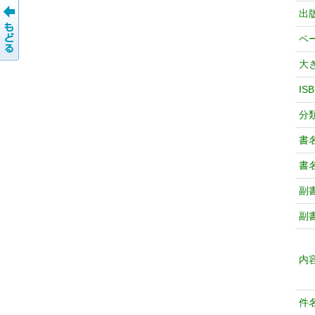
出
ペ
大
IS
分
書
書
副
副
内
件