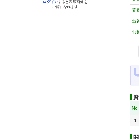
ログイン
すると表紙画像を
ご覧になれます
著
出
出
資
No.
1
関