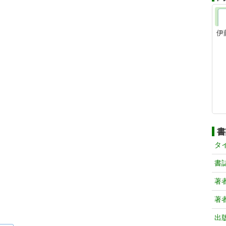
伊
書
タ
書
著
著
出