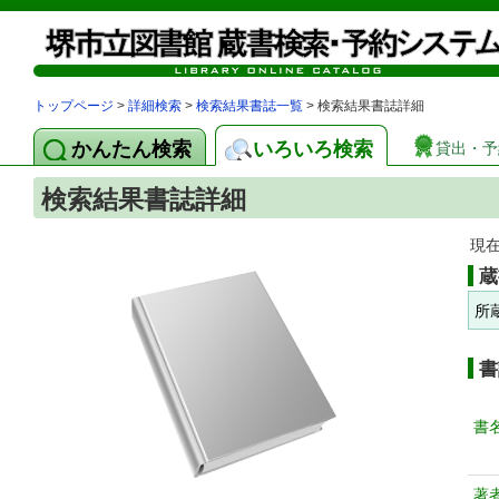
トップページ
>
詳細検索
>
検索結果書誌一覧
> 検索結果書誌詳細
かんたん検索
いろいろ検索
貸出・予
検索結果書誌詳細
現
蔵
所
書
書
著