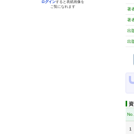
ログイン
すると表紙画像を
ご覧になれます
著
著
出
出
資
No.
1