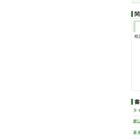
関
相
書
タ
書
著