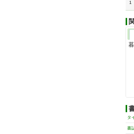
1
タ
書