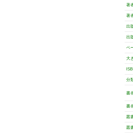
著
著
出
出
ペ
大
IS
分
書
書
叢
叢